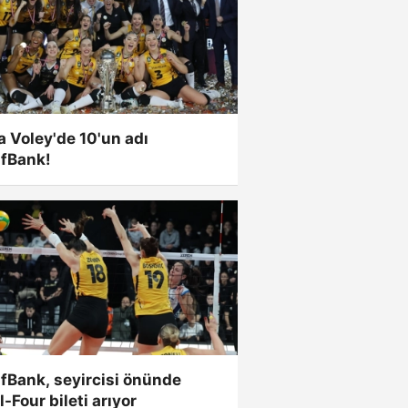
 Voley'de 10'un adı
ıfBank!
fBank, seyircisi önünde
l-Four bileti arıyor