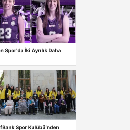
n Spor'da İki Ayrılık Daha
ıfBank Spor Kulübü’nden