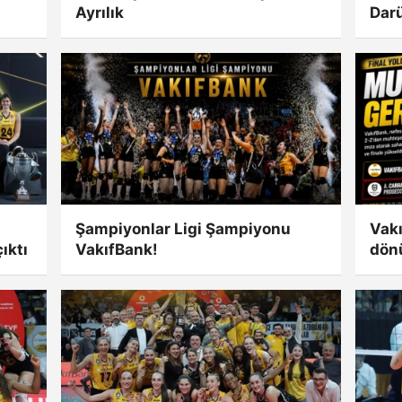
Ayrılık
Darü
Şampiyonlar Ligi Şampiyonu
Vakı
ıktı
VakıfBank!
dön