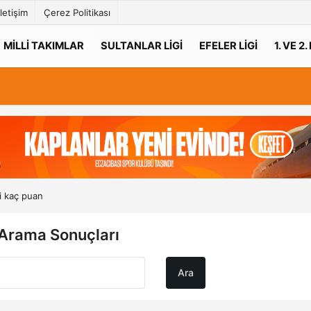
İletişim
Çerez Politikası
MILLI TAKIMLAR
SULTANLAR LIGI
EFELER LIGI
1. VE 2.
si kaç puan
 Arama Sonuçları