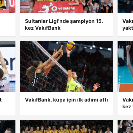
Sultanlar Ligi'nde şampiyon 15.
Vak
kez VakıfBank
yakt
t
VakıfBank, kupa için ilk adımı attı
Vakı
kez 