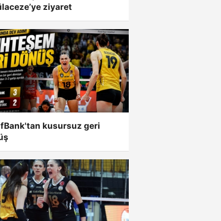
laceze’ye ziyaret
fBank'tan kusursuz geri
üş