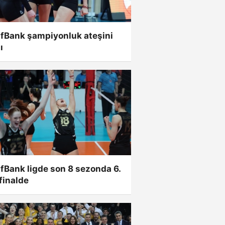
ıfBank şampiyonluk ateşini
ı
fBank ligde son 8 sezonda 6.
finalde