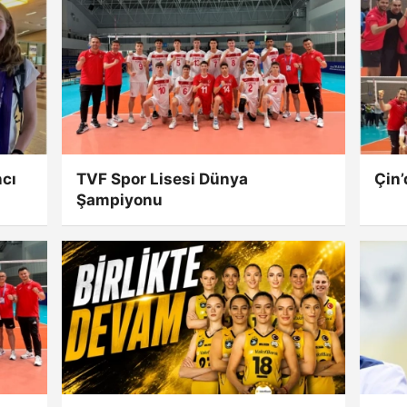
cı
TVF Spor Lisesi Dünya
Çin’
Şampiyonu