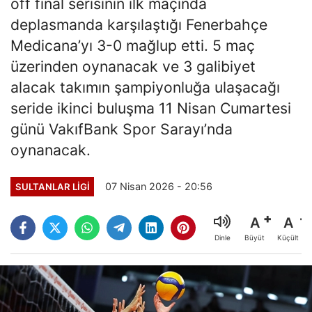
off final serisinin ilk maçında
deplasmanda karşılaştığı Fenerbahçe
Medicana’yı 3-0 mağlup etti. 5 maç
üzerinden oynanacak ve 3 galibiyet
alacak takımın şampiyonluğa ulaşacağı
seride ikinci buluşma 11 Nisan Cumartesi
günü VakıfBank Spor Sarayı’nda
oynanacak.
07 Nisan 2026 - 20:56
SULTANLAR LIGI
A
A
Büyüt
Küçült
Dinle