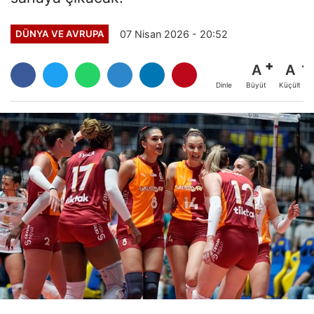
07 Nisan 2026 - 20:52
DÜNYA VE AVRUPA
A
A
Büyüt
Küçült
Dinle