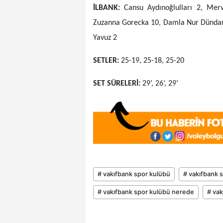
İLBANK:
Cansu Aydınoğlulları 2, Me
Zuzanna Gorecka 10, Damla Nur Dündar 9,
Yavuz 2
SETLER:
25-19, 25-18, 25-20
SET SÜRELERİ:
29’, 26’, 29’
# vakıfbank spor kulübü
# vakıfbank 
# vakıfbank spor kulübü nerede
# vak