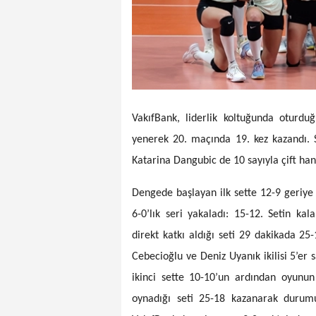
VakıfBank, liderlik koltuğunda oturduğ
yenerek 20. maçında 19. kez kazandı. S
Katarina Dangubic de 10 sayıyla çift hane
Dengede başlayan ilk sette 12-9 geriye 
6-0’lık seri yakaladı: 15-12. Setin ka
direkt katkı aldığı seti 29 dakikada 2
Cebecioğlu ve Deniz Uyanık ikilisi 5’er 
ikinci sette 10-10’un ardından oyunun 
oynadığı seti 25-18 kazanarak durumu