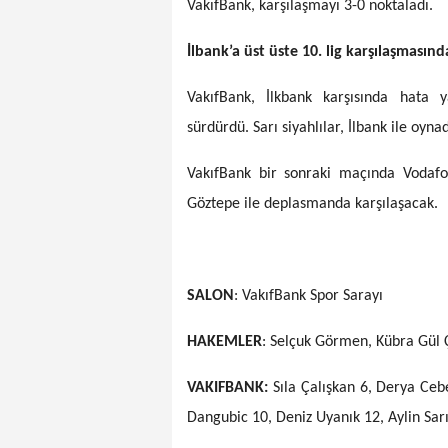
VakıfBank, karşılaşmayı 3-0 noktaladı.
İlbank’a üst üste 10. lig karşılaşmasın
VakıfBank, İlkbank karşısında hata 
sürdürdü. Sarı siyahlılar, İlbank ile oyn
VakıfBank bir sonraki maçında Vodafo
Göztepe ile deplasmanda karşılaşacak.
SALON
: VakıfBank Spor Sarayı
HAKEMLER
: Selçuk Görmen, Kübra Gül Ç
VAKIFBANK:
Sıla Çalışkan 6, Derya Ce
Dangubic 10, Deniz Uyanık 12, Aylin Sarı