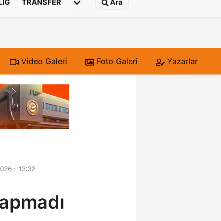
 LIG
TRANSFER
Ara
Video Galeri
Foto Galeri
Yazarlar
026 - 13:32
yapmadı