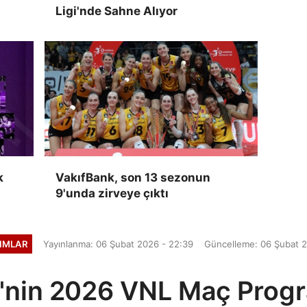
Ligi'nde Sahne Alıyor
k
VakıfBank, son 13 sezonun
9'unda zirveye çıktı
KIMLAR
Yayınlanma: 06 Şubat 2026 - 22:39
Güncelleme: 06 Şubat 2
ri'nin 2026 VNL Maç Progr