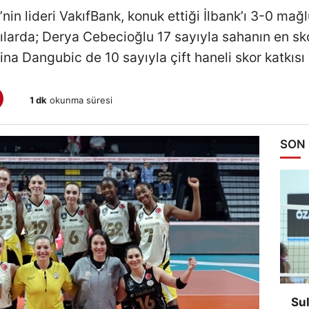
nin lideri VakıfBank, konuk ettiği İlbank’ı 3-0 mağ
hlılarda; Derya Cebecioğlu 17 sayıyla sahanın en sk
ina Dangubic de 10 sayıyla çift haneli skor katkısı 
1 dk
okunma süresi
SON
Su