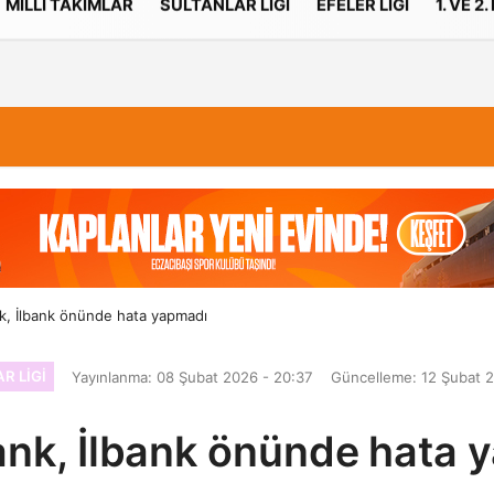
MILLI TAKIMLAR
SULTANLAR LIGI
EFELER LIGI
1. VE 2.
İletişim
Çerez Politikası
k, İlbank önünde hata yapmadı
R LIGI
Yayınlanma: 08 Şubat 2026 - 20:37
Güncelleme: 12 Şubat 2
ank, İlbank önünde hata 