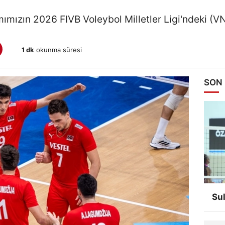
mımızın 2026 FIVB Voleybol Milletler Ligi'ndeki (V
1 dk
okunma süresi
SON
Su