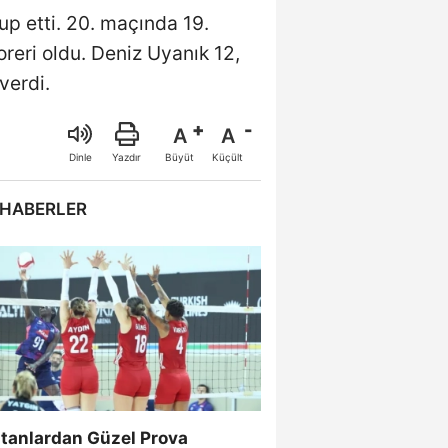
lup etti. 20. maçında 19.
oreri oldu. Deniz Uyanık 12,
verdi.
A
A
Büyüt
Küçült
Dinle
Yazdır
 HABERLER
ltanlardan Güzel Prova