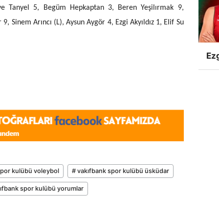
rve Tanyel 5, Begüm Hepkaptan 3, Beren Yeşilırmak 9,
 Sinem Arıncı (L), Aysun Aygör 4, Ezgi Akyıldız 1, Elif Su
Ezg
spor kulübü voleybol
# vakıfbank spor kulübü üsküdar
ıfbank spor kulübü yorumlar