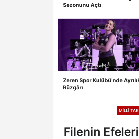
Sezonunu Açtı
Zeren Spor Kulübü'nde Ayrılı
Rüzgârı
MILLI TA
Filenin Efele