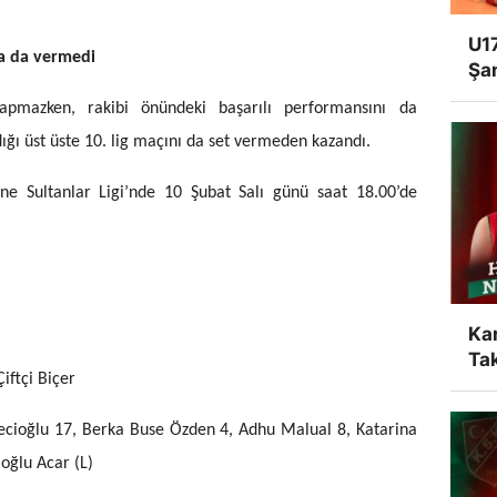
U17
da da vermedi
Şa
yapmazken, rakibi önündeki başarılı performansını da
adığı üst üste 10. lig maçını da set vermeden kazandı.
ne Sultanlar Ligi’nde 10 Şubat Salı günü saat 18.00’de
Ka
Tak
iftçi Biçer
becioğlu 17, Berka Buse Özden 4, Adhu Malual 8, Katarina
oğlu Acar (L)