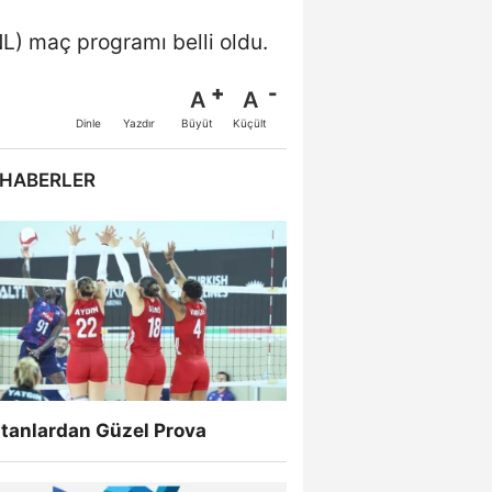
NL) maç programı belli oldu.
A
A
Büyüt
Küçült
Dinle
Yazdır
 HABERLER
ltanlardan Güzel Prova