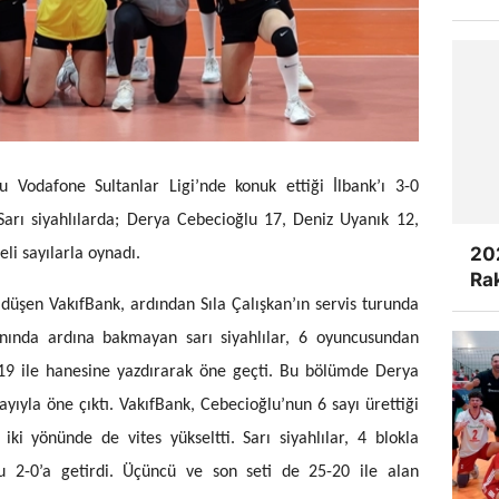
u Vodafone Sultanlar Ligi’nde konuk ettiği İlbank’ı 3-0
arı siyahlılarda; Derya Cebecioğlu 17, Deniz Uyanık 12,
20
li sayılarla oynadı.
Rak
düşen VakıfBank, ardından Sıla Çalışkan’ın servis turunda
lanında ardına bakmayan sarı siyahlılar, 6 oyuncusundan
5-19 ile hanesine yazdırarak öne geçti. Bu bölümde Derya
sayıyla öne çıktı. VakıfBank, Cebecioğlu’nun 6 sayı ürettiği
iki yönünde de vites yükseltti. Sarı siyahlılar, 4 blokla
 2-0’a getirdi. Üçüncü ve son seti de 25-20 ile alan