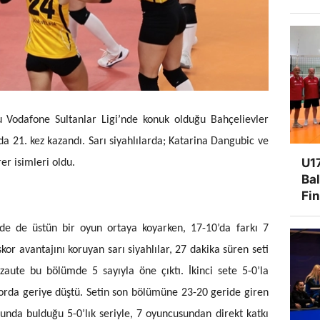
u Vodafone Sultanlar Ligi’nde konuk olduğu Bahçelievler
a 21. kez kazandı. Sarı siyahlılarda;
Katarina Dangubic ve
U17
er isimleri oldu.
Ba
Fi
nde de üstün bir oyun ortaya koyarken, 17-10’da farkı 7
kor avantajını koruyan sarı siyahlılar, 27 dakika süren seti
aute bu bölümde 5 sayıyla öne çıktı. İkinci sete 5-0’la
orda geriye düştü. Setin son bölümüne 23-20 geride giren
turunda bulduğu 5-0’lık seriyle, 7 oyuncusundan direkt katkı