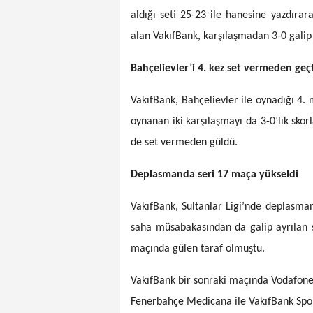
aldığı seti 25-23 ile hanesine yazdıra
alan VakıfBank, karşılaşmadan 3-0 galip 
Bahçelievler’i 4. kez set vermeden geçt
VakıfBank, Bahçelievler ile oynadığı 4.
oynanan iki karşılaşmayı da 3-0’lık sko
de set vermeden güldü.
Deplasmanda seri 17 maça yükseldi
VakıfBank, Sultanlar Ligi’nde deplasmand
saha müsabakasından da galip ayrılan s
maçında gülen taraf olmuştu.
VakıfBank bir sonraki maçında Vodafone
Fenerbahçe Medicana ile VakıfBank Spor