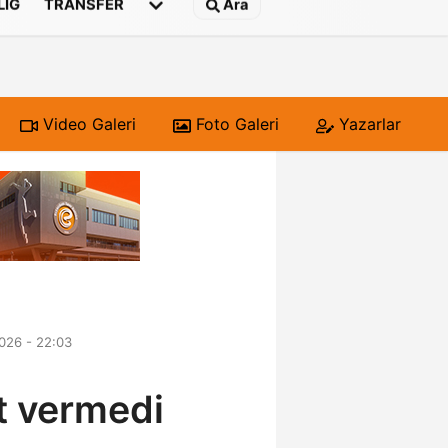
 LIG
TRANSFER
Ara
Video Galeri
Foto Galeri
Yazarlar
026 - 22:03
et vermedi