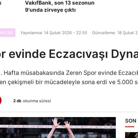
k
VakıfBank, son 13 sezonun
9'unda zirveye çıktı
R LIGI
Yayınlanma: 14 Şubat 2026 - 22:55
Güncelleme: 18 Şubat 2
 evinde Eczacıvaşı Dynav
2. Hafta müsabakasında Zeren Spor evinde Eczacıbaş
n çekişmeli bir mücadeleyle sona erdi ve 5.000 sey
2 dk
okunma süresi
SON