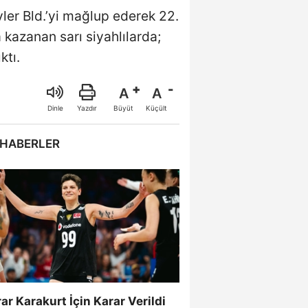
vler Bld.’yi mağlup ederek 22.
 kazanan sarı siyahlılarda;
ktı.
A
A
Büyüt
Küçült
Dinle
Yazdır
 HABERLER
ar Karakurt İçin Karar Verildi