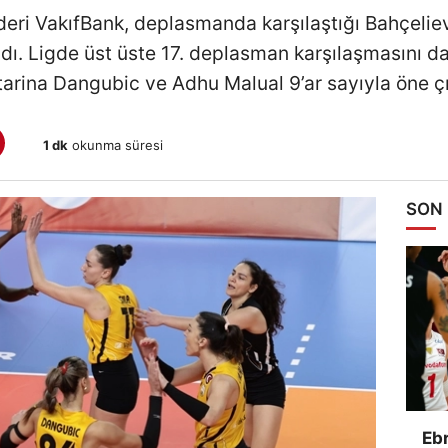
ideri VakıfBank, deplasmanda karşılaştığı Bahçelie
ldı. Ligde üst üste 17. deplasman karşılaşmasını da
arina Dangubic ve Adhu Malual 9’ar sayıyla öne çı
1 dk
okunma süresi
SON
Ebr