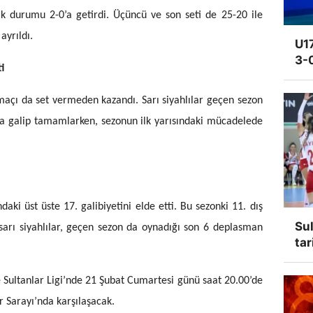
rak durumu 2-0’a getirdi. Üçüncü ve son seti de 25-20 ile
ayrıldı.
U17
3-
i
 maçı da set vermeden kazandı. Sarı siyahlılar geçen sezon
rla galip tamamlarken, sezonun ilk yarısındaki mücadelede
aki üst üste 17. galibiyetini elde etti. Bu sezonki 11. dış
Sul
arı siyahlılar, geçen sezon da oynadığı son 6 deplasman
tar
 Sultanlar Ligi’nde 21 Şubat Cumartesi günü saat 20.00’de
 Sarayı’nda karşılaşacak.