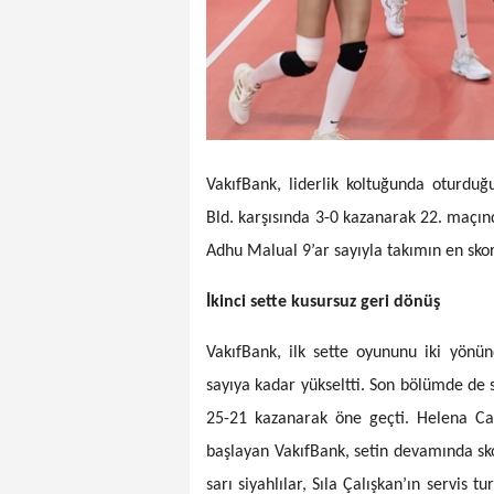
VakıfBank, liderlik koltuğunda oturduğ
Bld. karşısında 3-0 kazanarak 22. maçınd
Adhu Malual 9’ar sayıyla takımın en skor
İkinci sette kusursuz geri dönüş
VakıfBank, ilk sette oyununu iki yönü
sayıya kadar yükseltti. Son bölümde de s
25-21 kazanarak öne geçti. Helena Caz
başlayan VakıfBank, setin devamında sk
sarı siyahlılar, Sıla Çalışkan’ın servis 