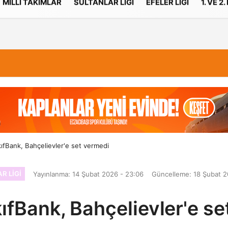
MILLI TAKIMLAR
SULTANLAR LIGI
EFELER LIGI
1. VE 2.
İletişim
Çerez Politikası
kıfBank, Bahçelievler'e set vermedi
R LIGI
Yayınlanma: 14 Şubat 2026 - 23:06
Güncelleme: 18 Şubat 2
ıfBank, Bahçelievler'e s