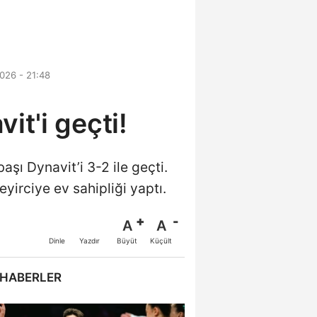
026 - 21:48
it'i geçti!
ı Dynavit’i 3-2 ile geçti.
irciye ev sahipliği yaptı.
A
A
Büyüt
Küçült
Dinle
Yazdır
 HABERLER