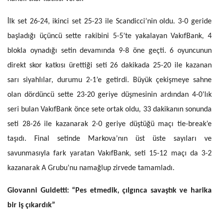
İlk set 26-24, ikinci set 25-23 ile Scandicci’nin oldu. 3-0 geride
başladığı üçüncü sette rakibini 5-5’te yakalayan VakıfBank, 4
blokla oynadığı setin devamında 9-8 öne geçti. 6 oyuncunun
direkt skor katkısı ürettiği seti 26 dakikada 25-20 ile kazanan
sarı siyahlılar, durumu 2-1’e getirdi. Büyük çekişmeye sahne
olan dördüncü sette 23-20 geriye düşmesinin ardından 4-0’lık
seri bulan VakıfBank önce sete ortak oldu, 33 dakikanın sonunda
seti 28-26 ile kazanarak 2-0 geriye düştüğü maçı tie-break’e
taşıdı. Final setinde Markova’nın üst üste sayıları ve
savunmasıyla fark yaratan VakıfBank, seti 15-12 maçı da 3-2
kazanarak A Grubu’nu namağlup zirvede tamamladı.
Giovanni Guidetti: “Pes etmedik, çılgınca savaştık ve harika
bir iş çıkardık”