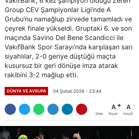
VakıfBank, 6 kez şampiyon olduğu Zeren
Group CEV Şampiyonlar Ligi’nde A
Grubu’nu namağlup zirvede tamamladı ve
çeyrek finale yükseldi. Gruptaki 6. ve son
maçında Savino Del Bene Scandicci ile
VakıfBank Spor Sarayı’nda karşılaşan sarı
siyahlılar, 2-0 geriye düştüğü maçta
kusursuz bir geri dönüşe imza atarak
rakibini 3-2 mağlup etti.
04 Şubat 2026 - 23:44
DÜNYA VE AVRUPA
A
A
Büyüt
Küçült
Dinle