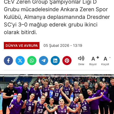
CEV Zeren Group Şampiyonlar Ligi D
Grubu mücadelesinde Ankara Zeren Spor
Kulübü, Almanya deplasmanında Dresdner
SC’yi 3–0 mağlup ederek grubu ikinci
olarak bitirdi.
05 Şubat 2026 - 13:19
DÜNYA VE AVRUPA
A
A
Büyüt
Küçült
Dinle