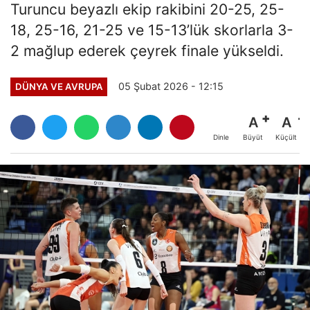
Turuncu beyazlı ekip rakibini 20-25, 25-
18, 25-16, 21-25 ve 15-13’lük skorlarla 3-
2 mağlup ederek çeyrek finale yükseldi.
05 Şubat 2026 - 12:15
DÜNYA VE AVRUPA
A
A
Büyüt
Küçült
Dinle