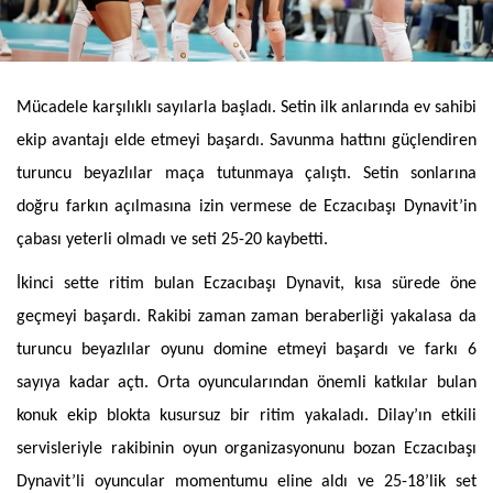
Mücadele karşılıklı sayılarla başladı. Setin ilk anlarında ev sahibi
ekip avantajı elde etmeyi başardı. Savunma hattını güçlendiren
turuncu beyazlılar maça tutunmaya çalıştı. Setin sonlarına
doğru farkın açılmasına izin vermese de Eczacıbaşı Dynavit’in
çabası yeterli olmadı ve seti 25-20 kaybetti.
İkinci sette ritim bulan Eczacıbaşı Dynavit, kısa sürede öne
geçmeyi başardı. Rakibi zaman zaman beraberliği yakalasa da
turuncu beyazlılar oyunu domine etmeyi başardı ve farkı 6
sayıya kadar açtı. Orta oyuncularından önemli katkılar bulan
konuk ekip blokta kusursuz bir ritim yakaladı. Dilay’ın etkili
servisleriyle rakibinin oyun organizasyonunu bozan Eczacıbaşı
Dynavit’li oyuncular momentumu eline aldı ve 25-18’lik set