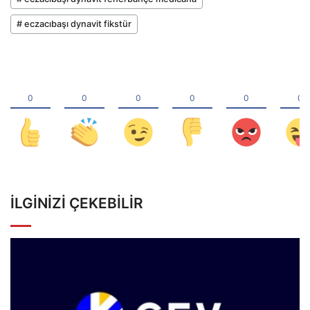
# eczacıbaşı dynavit fikstür
İLGINIZI ÇEKEBILIR