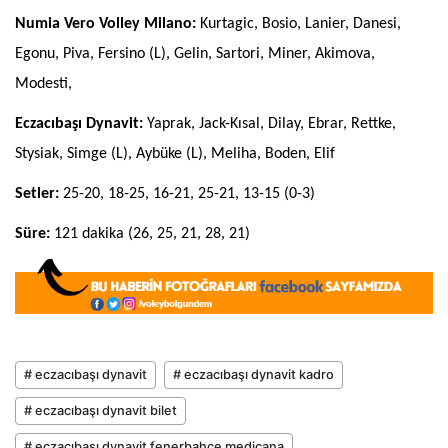
Numia Vero Volley Milano:
Kurtagic, Bosio, Lanier, Danesi,
Egonu, Piva, Fersino (L), Gelin, Sartori, Miner, Akimova,
Modesti,
Eczacıbaşı Dynavit:
Yaprak, Jack-Kısal, Dilay, Ebrar, Rettke,
Stysiak, Simge (L), Aybüke (L), Meliha, Boden, Elif
Setler:
25-20, 18-25, 16-21, 25-21, 13-15 (0-3)
Süre:
121 dakika
(26, 25, 21, 28, 21)
# eczacıbaşı dynavit
# eczacıbaşı dynavit kadro
# eczacıbaşı dynavit bilet
# eczacıbaşı dynavit fenerbahçe medicana