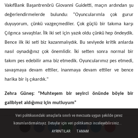
VakıfBank Başantrenörü Giovanni Guidetti, maçın ardından şu
değerlendirmelerde bulundu: “Oyuncularımla çok gurur
duyuyorum, çünkü vazgeçmediler. Çok güçlü bir takıma karşı
Çılgınca savaştılar. İlk iki set için yazık oldu çünkü hep öndeydik.
Bence ilk iki seti biz kazanmalıydık. Bu seviyede kritik anlarda
nasıl oynadığınız çok önemlidir. İki setten sonra normal bir
takım pes edebilir ama biz etmedik. Oyuncularımız pes etmedi,
savaşmaya devam ettiler, inanmaya devam ettiler ve bence
harika bir iş çıkardık."
Zehra Güneş: “Muhteşem bir seyirci önünde böyle bir
galibiyet aldığımız için mutluyum”
Veri politikasındaki amaçlarla sınırlı ve mevzuata uygun şekilde çerez
VakıfBank’ta kaptan Zehra Güneş 17 sayı sayıyla oynarken,
konumlandırmaktayız. Detaylar için veri politikamızı inceleyebilirsiniz...
yaptığı 8 blokla da rakibe duvar ördü. Karşılaşmanın en değerli
AYRINTILAR
TAMAM
oyuncusu seçilen Güneş, maçın ardından şöyle konuştu: