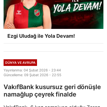
Ezgi Uludağ ile Yola Devam!
DÜNYA VE AVRUPA
Yayınlanma: 04 Şubat 2026 - 23:44
Güncelleme: 09 Şubat 2026 - 22:55
VakıfBank kusursuz geri dönüşle
namağlup çeyrek finalde