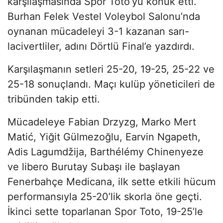
karşılaşmasında Spor Toto’yu konuk etti.
Burhan Felek Vestel Voleybol Salonu’nda
oynanan mücadeleyi 3-1 kazanan sarı-
lacivertliler, adını Dörtlü Final’e yazdırdı.
Karşılaşmanın setleri 25-20, 19-25, 25-22 ve
25-18 sonuçlandı. Maçı kulüp yöneticileri de
tribünden takip etti.
Mücadeleye Fabian Drzyzg, Marko Mert
Matić, Yiğit Gülmezoğlu, Earvin Ngapeth,
Adis Lagumdžija, Barthélémy Chinenyeze
ve libero Burutay Subaşı ile başlayan
Fenerbahçe Medicana, ilk sette etkili hücum
performansıyla 25-20’lik skorla öne geçti.
İkinci sette toparlanan Spor Toto, 19-25’le