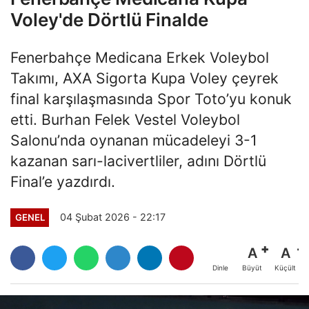
Voley'de Dörtlü Finalde
Fenerbahçe Medicana Erkek Voleybol
Takımı, AXA Sigorta Kupa Voley çeyrek
final karşılaşmasında Spor Toto’yu konuk
etti. Burhan Felek Vestel Voleybol
Salonu’nda oynanan mücadeleyi 3-1
kazanan sarı-lacivertliler, adını Dörtlü
Final’e yazdırdı.
04 Şubat 2026 - 22:17
GENEL
A
A
Büyüt
Küçült
Dinle