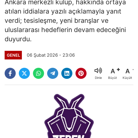
Ankara merkezli kulüp, hakkında ortaya
atılan iddialara yazılı açıklamayla yanıt
verdi; tesisleşme, yeni branşlar ve
uluslararası hedeflerin devam edeceğini
duyurdu.
06 Şubat 2026 - 23:06
GENEL
A
A
Büyüt
Küçült
Dinle