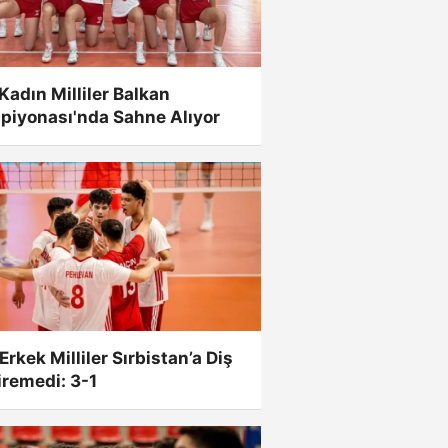
Kadın Milliler Balkan
piyonası'nda Sahne Alıyor
Erkek Milliler Sırbistan’a Diş
remedi: 3-1