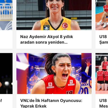
Naz Aydemir Akyol 8 yıllık
U18 
aradan sonra yeniden
Şamp
VakıfBank'ta
!
VNL'de İlk Haftanın Oyuncusu:
U18 
Yaprak Erkek
Mesa