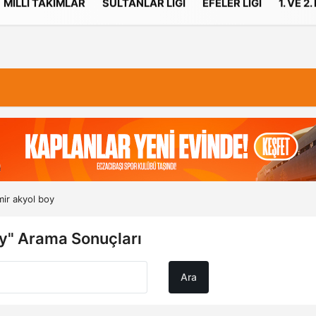
MILLI TAKIMLAR
SULTANLAR LIGI
EFELER LIGI
1. VE 2.
İletişim
Çerez Politikası
ir akyol boy
y" Arama Sonuçları