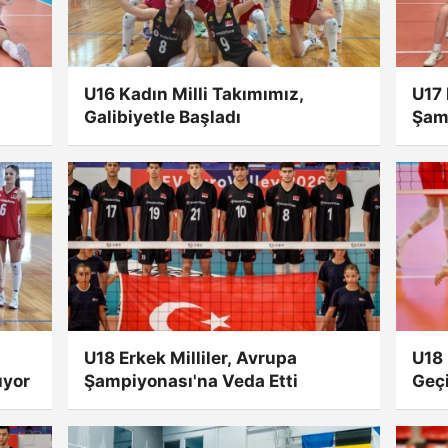
U16 Kadın Milli Takımımız,
U17 
Galibiyetle Başladı
Şam
U18 Erkek Milliler, Avrupa
U18 
ıyor
Şampiyonası'na Veda Etti
Geçi