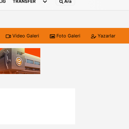
 LIG
TRANSFER
Ara
Video Galeri
Foto Galeri
Yazarlar