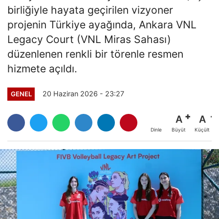
birliğiyle hayata geçirilen vizyoner
projenin Türkiye ayağında, Ankara VNL
Legacy Court (VNL Miras Sahası)
düzenlenen renkli bir törenle resmen
hizmete açıldı.
20 Haziran 2026 - 23:27
GENEL
A
A
Büyüt
Küçült
Dinle