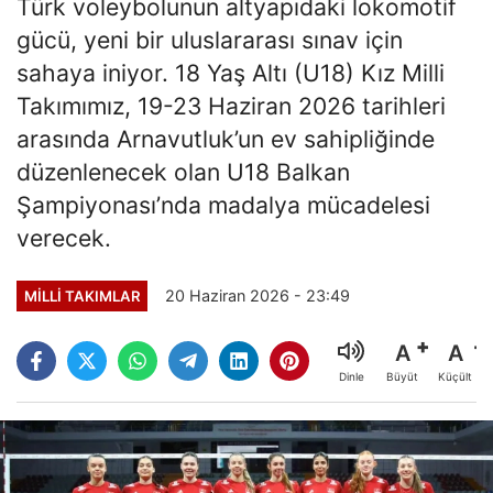
Türk voleybolunun altyapıdaki lokomotif
gücü, yeni bir uluslararası sınav için
sahaya iniyor. 18 Yaş Altı (U18) Kız Milli
Takımımız, 19-23 Haziran 2026 tarihleri
arasında Arnavutluk’un ev sahipliğinde
düzenlenecek olan U18 Balkan
Şampiyonası’nda madalya mücadelesi
verecek.
20 Haziran 2026 - 23:49
MILLI TAKIMLAR
A
A
Büyüt
Küçült
Dinle