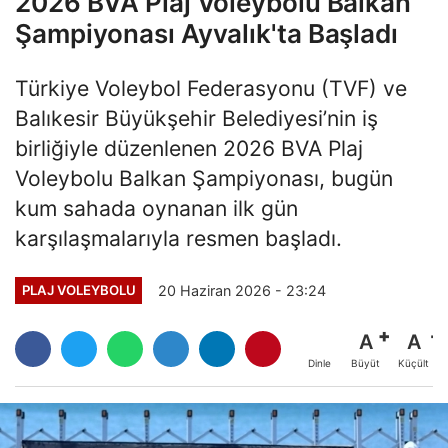
2026 BVA Plaj Voleybolu Balkan
Şampiyonası Ayvalık'ta Başladı
Türkiye Voleybol Federasyonu (TVF) ve
Balıkesir Büyükşehir Belediyesi’nin iş
birliğiyle düzenlenen 2026 BVA Plaj
Voleybolu Balkan Şampiyonası, bugün
kum sahada oynanan ilk gün
karşılaşmalarıyla resmen başladı.
20 Haziran 2026 - 23:24
PLAJ VOLEYBOLU
A
A
Büyüt
Küçült
Dinle