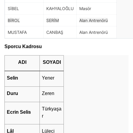
SİBEL
KAHYALOĞLU
Masör
BİROL
SERİM
Alan Antrenörü
MUSTAFA
CANBAŞ
Alan Antrenörü
Sporcu Kadrosu
ADI
SOYADI
Selin
Yener
Duru
Zeren
Türkyaşa
Ecrin Selis
r
Lâl
Lüleci