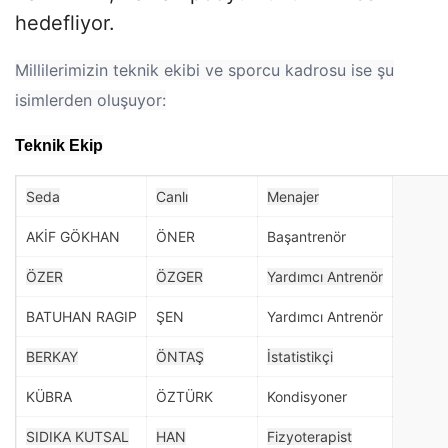
hedefliyor.
Millilerimizin teknik ekibi ve sporcu kadrosu ise şu
isimlerden oluşuyor:
Teknik Ekip
Seda
Canlı
Menajer
AKİF GÖKHAN
ÖNER
Başantrenör
ÖZER
ÖZGER
Yardımcı Antrenör
BATUHAN RAGIP
ŞEN
Yardımcı Antrenör
BERKAY
ÖNTAŞ
İstatistikçi
KÜBRA
ÖZTÜRK
Kondisyoner
SIDIKA KUTSAL
HAN
Fizyoterapist