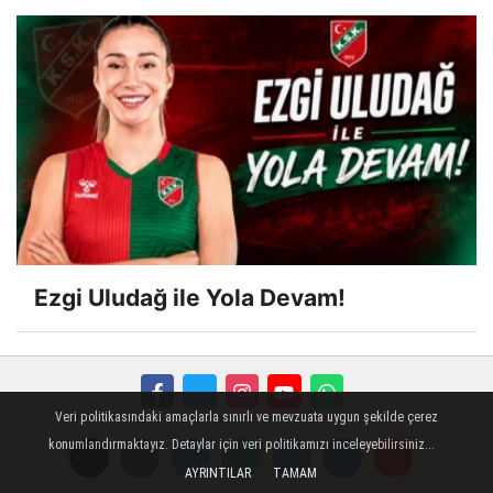
Ezgi Uludağ ile Yola Devam!
Veri politikasındaki amaçlarla sınırlı ve mevzuata uygun şekilde çerez
FORUM
Haber Gönder
Künye
İletişim
konumlandırmaktayız. Detaylar için veri politikamızı inceleyebilirsiniz...
AYRINTILAR
TAMAM
Çerez Politikası
Reklam
Gizlilik İlkeleri