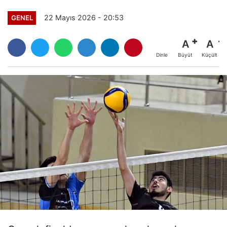
22 Mayıs 2026 - 20:53
GENEL
A
A
Büyüt
Küçült
Dinle