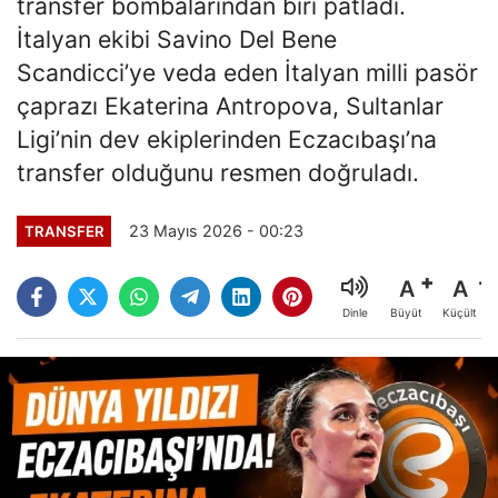
transfer bombalarından biri patladı.
İtalyan ekibi Savino Del Bene
Scandicci’ye veda eden İtalyan milli pasör
çaprazı Ekaterina Antropova, Sultanlar
Ligi’nin dev ekiplerinden Eczacıbaşı’na
transfer olduğunu resmen doğruladı.
23 Mayıs 2026 - 00:23
TRANSFER
A
A
Büyüt
Küçült
Dinle