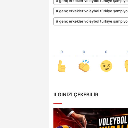
# genç erkekler voleybol türkiye şampiy
# genç erkekler voleybol türkiye şampiyo
# genç erkekler voleybol türkiye şampiy
İLGINIZI ÇEKEBILIR