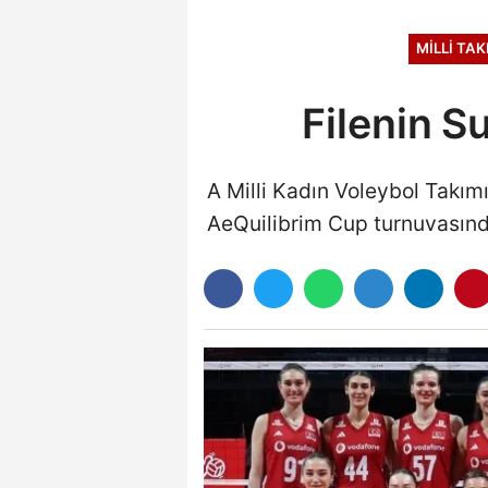
MILLI TA
Filenin S
A Milli Kadın Voleybol Takımı
AeQuilibrim Cup turnuvasında