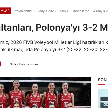
KIMLAR
Yayınlanma: 22 Mayıs 2026 - 23:50
Güncelleme: 24 Mayıs 2
ultanları, Polonya'yı 3-2 M
mız, 2026 FIVB Voleybol Milletler Ligi hazırlıkları 
ki ilk maçında Polonya'yı 3-2 (25-22, 25-20, 22-
1 dk
okunma süresi
SON