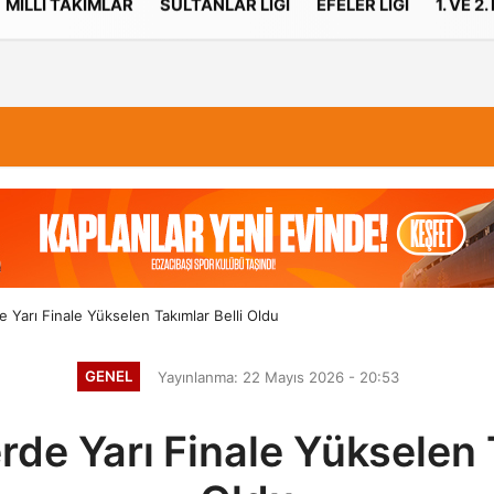
MILLI TAKIMLAR
SULTANLAR LIGI
EFELER LIGI
1. VE 2.
İletişim
Çerez Politikası
 Yarı Finale Yükselen Takımlar Belli Oldu
GENEL
Yayınlanma: 22 Mayıs 2026 - 20:53
de Yarı Finale Yükselen 