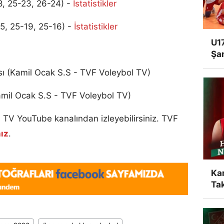
, 25-23, 26-24) -
İstatistikler
5, 25-19, 25-16) -
İstatistikler
U17
Şa
ı (Kamil Ocak S.S - TVF Voleybol TV)
mil Ocak S.S - TVF Voleybol TV)
 TV YouTube kanalından izleyebilirsiniz. TVF
nız
.
Ka
Tak