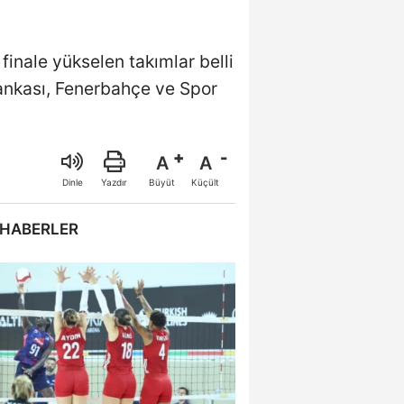
inale yükselen takımlar belli
Bankası, Fenerbahçe ve Spor
A
A
Büyüt
Küçült
Dinle
Yazdır
 HABERLER