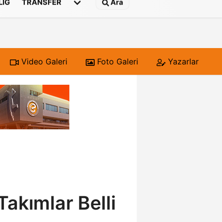
 LIG
TRANSFER
Ara
Video Galeri
Foto Galeri
Yazarlar
Takımlar Belli