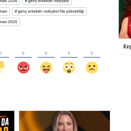
onası 2026
# genç erkekler voleybol
nası
# genç erkekler voleybol file yüksekliği
onası 2025
Ezg