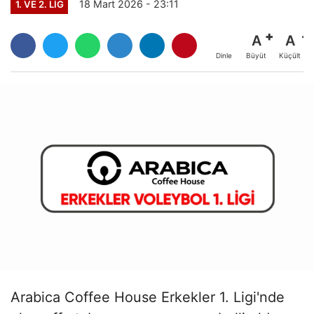
18 Mart 2026 - 23:11
1. VE 2. LIG
A
A
Büyüt
Küçült
Dinle
Arabica Coffee House Erkekler 1. Ligi'nde