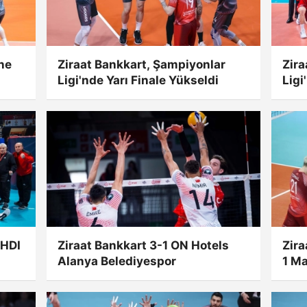
öne
Ziraat Bankkart, Şampiyonlar
Zira
Ligi'nde Yarı Finale Yükseldi
Ligi
 HDI
Ziraat Bankkart 3-1 ON Hotels
Zira
Alanya Belediyespor
1 Ma