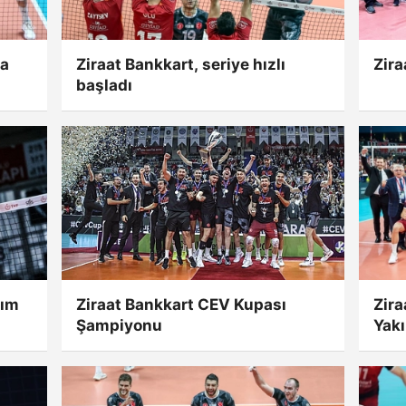
ğa
Ziraat Bankkart, seriye hızlı
Zira
başladı
dım
Ziraat Bankkart CEV Kupası
Zir
Şampiyonu
Yak