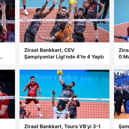
Ziraat Bankkart, CEV
Zira
Şampiyonlar Ligi'nde 4'te 4 Yaptı
0 Ma
Ziraat Bankkart, Tours VB'yi 3-1
Şam