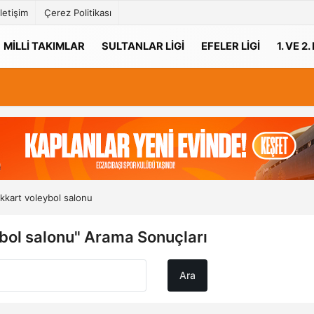
İletişim
Çerez Politikası
MILLI TAKIMLAR
SULTANLAR LIGI
EFELER LIGI
1. VE 2.
nkkart voleybol salonu
ybol salonu" Arama Sonuçları