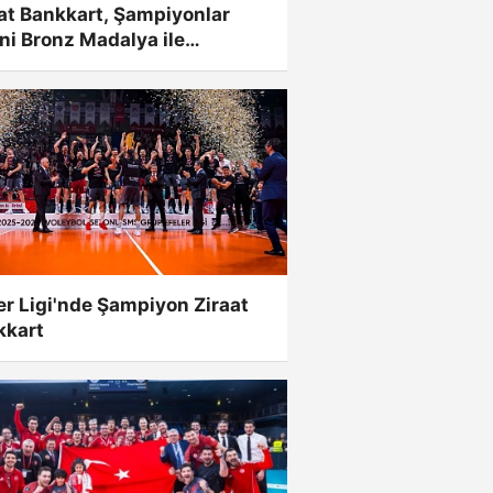
at Bankkart, Şampiyonlar
'ni Bronz Madalya ile
amladı
er Ligi'nde Şampiyon Ziraat
kkart