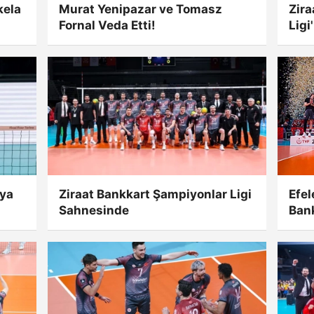
kela
Murat Yenipazar ve Tomasz
Zira
Fornal Veda Etti!
Ligi
Tam
lya
Ziraat Bankkart Şampiyonlar Ligi
Efel
Sahnesinde
Ban