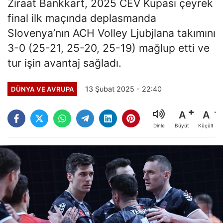
Ziraat Bankkart, 2025 CEV Kupası çeyrek
final ilk maçında deplasmanda
Slovenya’nın ACH Volley Ljubjlana takımını
3-0 (25-21, 25-20, 25-19) mağlup etti ve
tur işin avantaj sağladı.
13 Şubat 2025 - 22:40
DÜNYA VE AVRUPA
A
A
Büyüt
Küçült
Dinle