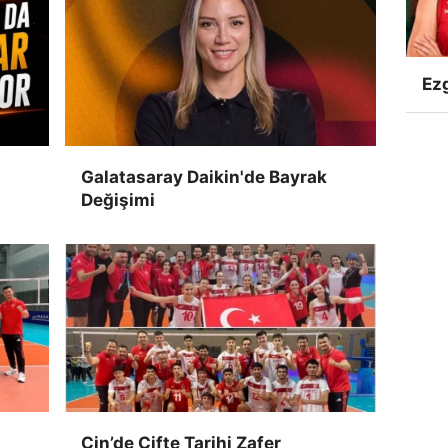
Ezg
Galatasaray Daikin'de Bayrak
Değişimi
Çin’de Çifte Tarihi Zafer