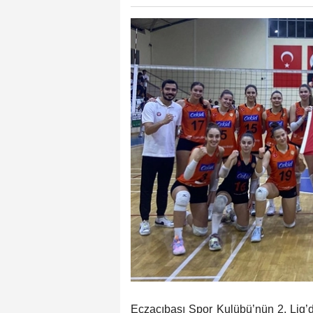
Eczacıbaşı Spor Kulübü’nün 2. Lig’