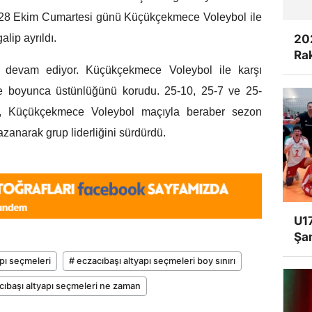
 28 Ekim Cumartesi günü Küçükçekmece Voleybol ile
20
lip ayrıldı.
Rak
iz devam ediyor. Küçükçekmece Voleybol ile karşı
e boyunca üstünlüğünü korudu. 25-10, 25-7 ve 25-
şı, Küçükçekmece Voleybol maçıyla beraber sezon
zanarak grup liderliğini sürdürdü.
U17
Şa
apı seçmeleri
# eczacıbaşı altyapı seçmeleri boy sınırı
cıbaşı altyapı seçmeleri ne zaman