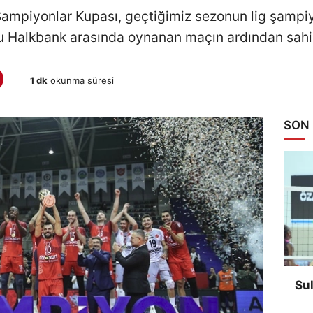
ampiyonlar Kupası, geçtiğimiz sezonun lig şampiy
 Halkbank arasında oynanan maçın ardından sahib
1 dk
okunma süresi
SON
Su