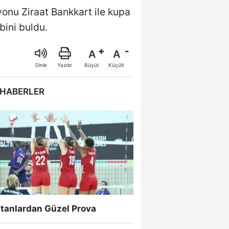
onu Ziraat Bankkart ile kupa
ini buldu.
A
A
Büyüt
Küçült
Dinle
Yazdır
 HABERLER
ltanlardan Güzel Prova