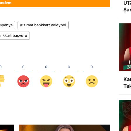
U17
Şa
ampanya
# ziraat bankkart voleybol
ankkart başvuru
Ka
Tak