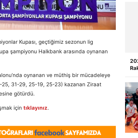
yonlar Kupası, geçtiğimiz sezonun lig
 kupa şampiyonu Halkbank arasında oynanan
20
Rak
alonu’nda oynanan ve müthiş bir mücadeleye
2-25, 31-29, 25-19, 25-23) kazanan Ziraat
esine götürdü.
aşmak için
tıklayınız
.