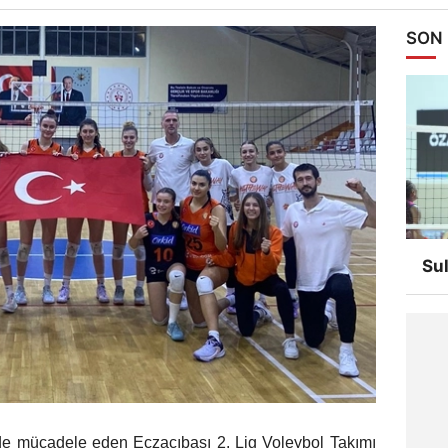
SON
Su
de mücadele eden Eczacıbaşı 2. Lig Voleybol Takımı