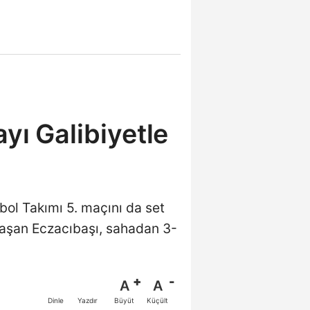
yı Galibiyetle
bol Takımı 5. maçını da set
aşan Eczacıbaşı, sahadan 3-
A
A
Büyüt
Küçült
Dinle
Yazdır