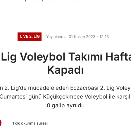
1. VE 2. LIG
Yayınlanma: 01 Kasım 2023 - 12:13
 Lig Voleybol Takımı Hafta
Kapadı
 2. Lig’de mücadele eden Eczacıbaşı 2. Lig Voley
Cumartesi günü Küçükçekmece Voleybol ile karşıl
0 galip ayrıldı.
1 dk
okunma süresi