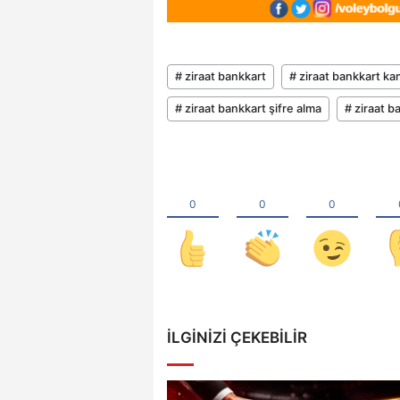
# ziraat bankkart
# ziraat bankkart k
# ziraat bankkart şifre alma
# ziraat b
İLGINIZI ÇEKEBILIR