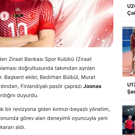
U20
Ça
inden Ziraat Bankası Spor Kulübü (Ziraat
nlaması doğrultusunda takımdan ayrılan
. Başkent ekibi; Bedirhan Bülbül, Murat
U17
dından, Finlandiyalı pasör çaprazı
Joonas
Şa
ırdığını duyurdu.
bir revizyona giden kırmızı-beyazlı yönetim,
onunda görev alan deneyimli oyuncuyla yeni
ararı aldı.