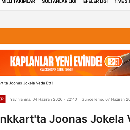
MILLI TAKIMLAR
SULTANLAR LIGI
EFELER LIGI
1. VE 2.
İletişim
Çerez Politikası
rt'ta Joonas Jokela Veda Etti!
ER
Yayınlanma: 04 Haziran 2026 - 22:40
Güncelleme: 07 Haziran 20
nkkart'ta Joonas Jokela 