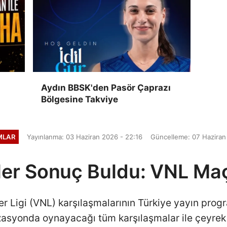
Aydın BBSK'den Pasör Çaprazı
Bölgesine Takviye
IMLAR
Yayınlanma: 03 Haziran 2026 - 22:16
Güncelleme: 07 Haziran
iler Sonuç Buldu: VNL Maç
r Ligi (VNL) karşılaşmalarının Türkiye yayın progra
asyonda oynayacağı tüm karşılaşmalar ile çeyrek fin