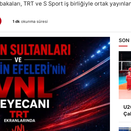
akaları, TRT ve S Sport iş birliğiyle ortak yayınla
1 dk
okunma süresi
SON
U20
Ça