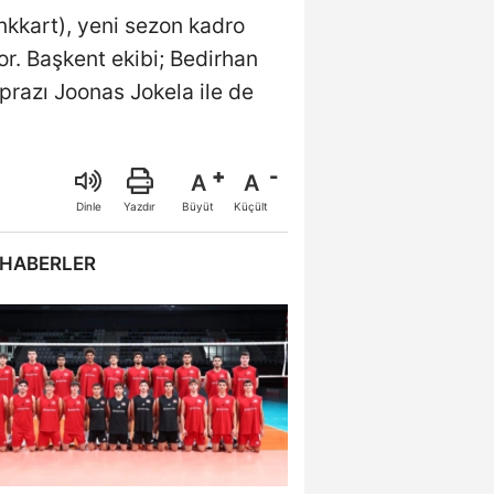
ankkart), yeni sezon kadro
r. Başkent ekibi; Bedirhan
prazı Joonas Jokela ile de
A
A
Büyüt
Küçült
Dinle
Yazdır
 HABERLER