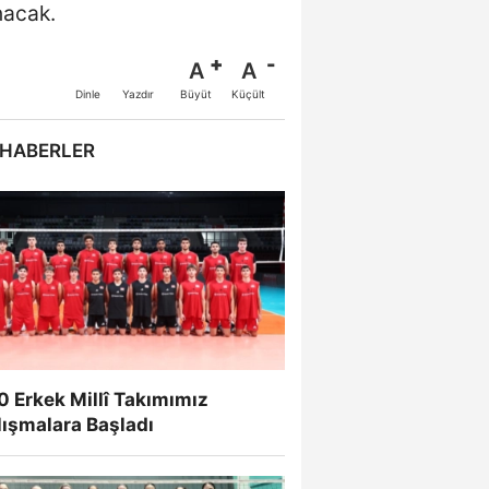
nacak.
A
A
Büyüt
Küçült
Dinle
Yazdır
 HABERLER
 Erkek Millî Takımımız
lışmalara Başladı