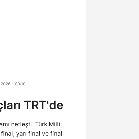
 2026 - 00:10
ları TRT'de
mı netleşti. Türk Milli
al, yarı final ve final