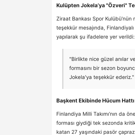
Kulüpten Jokela’ya "Özveri" T
Ziraat Bankası Spor Kulübü’nün r
teşekkür mesajında, Finlandiyalı
yapılarak şu ifadelere yer verildi:
"Birlikte nice güzel anılar v
formasını bir sezon boyunc
Jokela'ya teşekkür ederiz."
Başkent Ekibinde Hücum Hattı 
Finlandiya Milli Takımı’nın da ön
forması giydiği tek sezonda krit
katan 27 yaşındaki pasör çapra