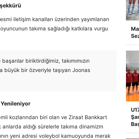
eşekkürü
esmi iletişim kanalları üzerinden yayımlanan
 oyuncunun takıma sağladığı katkılara vurgu
Man
Se
e başarılar biriktirdiğimiz, takımımızın
a büyük bir özveriyle taşıyan Joonas
Yenileniyor
U17
Şa
emli kozlarından biri olan ve Ziraat Bankkart
Ba
ik anlarda aldığı sürelerle takıma dinamizm
zının yeni adresi voleybol kamuoyunda merak