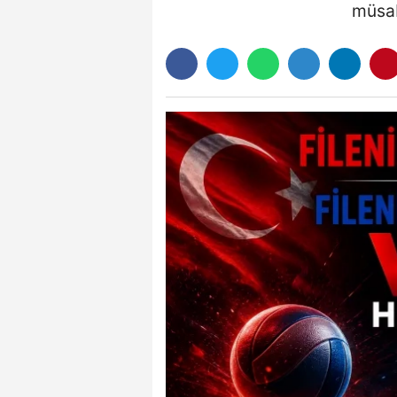
müsab