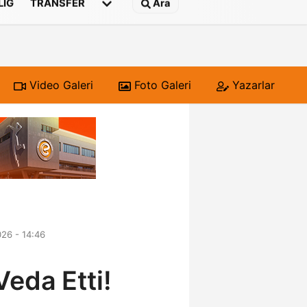
 LIG
TRANSFER
Ara
Video Galeri
Foto Galeri
Yazarlar
26 - 14:46
Veda Etti!