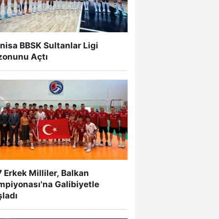
isa BBSK Sultanlar Ligi
zonunu Açtı
 Erkek Milliler, Balkan
mpiyonası'na Galibiyetle
şladı