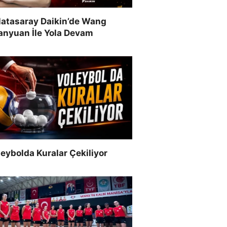
latasaray Daikin’de Wang
anyuan İle Yola Devam
eybolda Kuralar Çekiliyor