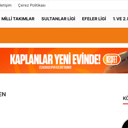
İletişim
Çerez Politikası
MILLI TAKIMLAR
SULTANLAR LIGI
EFELER LIGI
1. VE 2.
EN
K
Editörün
Kaleminden