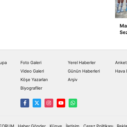
Man
Se
rupa
Foto Galeri
Yerel Haberler
Anket
Video Galeri
Günün Haberleri
Hava
u
Köşe Yazarları
Arşiv
Biyografiler
FORUM
Haber Gönder
Künye
İletişim
Çerez Politikası
Rekl