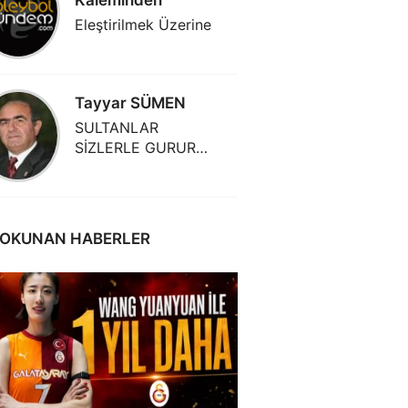
Eleştirilmek Üzerine
Eleştiri
Tayyar SÜMEN
Tayyar
SULTANLAR
SULTAN
SİZLERLE GURUR
SİZLER
DUYUYORUZ!
DUYUYO
 OKUNAN HABERLER