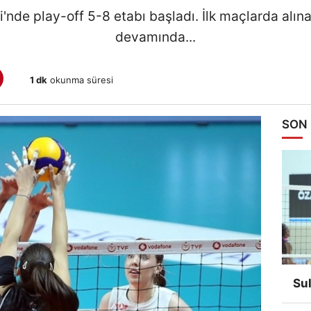
i'nde play-off 5-8 etabı başladı. İlk maçlarda alın
devamında...
1 dk
okunma süresi
SON
Su