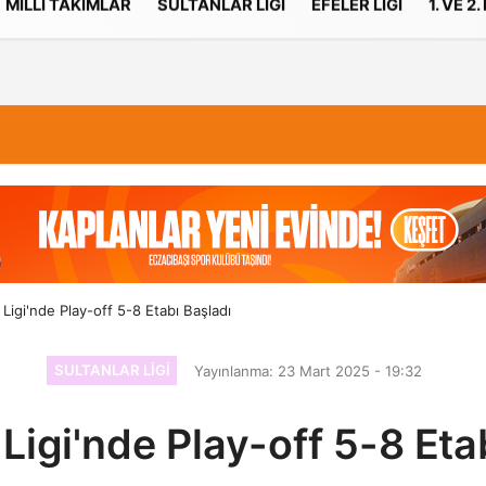
MILLI TAKIMLAR
SULTANLAR LIGI
EFELER LIGI
1. VE 2.
İletişim
Çerez Politikası
 Ligi'nde Play-off 5-8 Etabı Başladı
SULTANLAR LIGI
Yayınlanma: 23 Mart 2025 - 19:32
 Ligi'nde Play-off 5-8 Eta