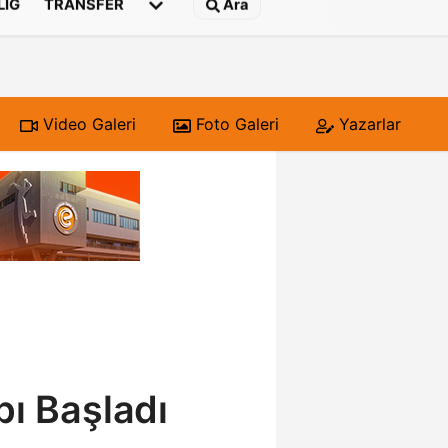
 LIG
TRANSFER
Ara
Video Galeri
Foto Galeri
Yazarlar
bı Başladı