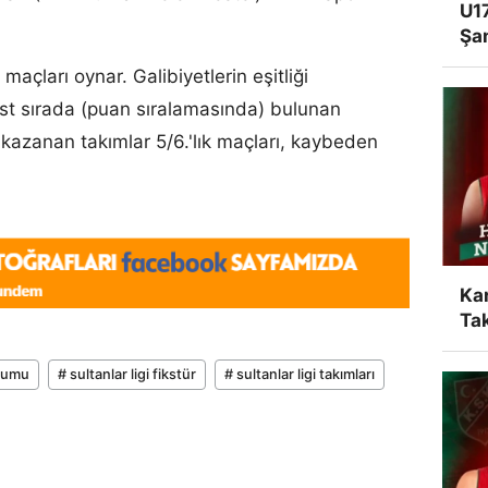
U17
Şa
 maçları oynar. Galibiyetlerin eşitliği
 sırada (puan sıralamasında) bulunan
kazanan takımlar 5/6.'lık maçları, kaybeden
Ka
Tak
urumu
# sultanlar ligi fikstür
# sultanlar ligi takımları