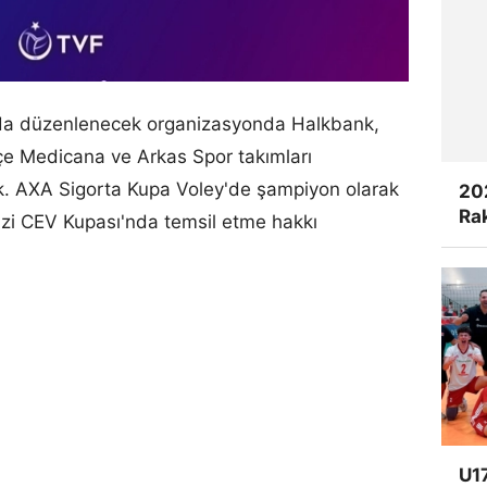
nda düzenlenecek organizasyonda Halkbank,
çe Medicana ve Arkas Spor takımları
. AXA Sigorta Kupa Voley'de şampiyon olarak
20
Rak
zi CEV Kupası'nda temsil etme hakkı
U17