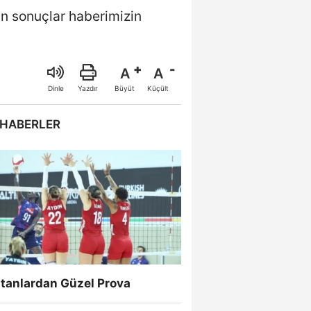
an sonuçlar haberimizin
A
A
Büyüt
Küçült
Dinle
Yazdır
 HABERLER
ltanlardan Güzel Prova