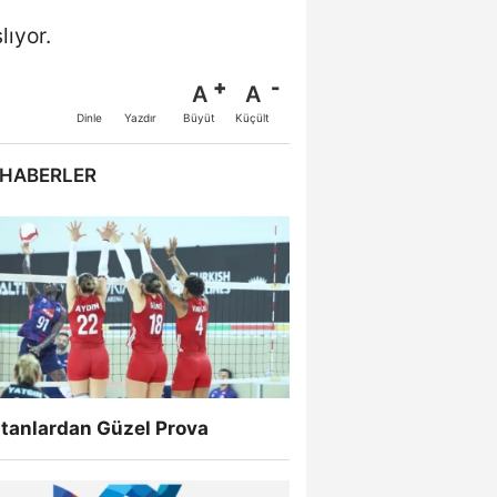
lıyor.
A
A
Büyüt
Küçült
Dinle
Yazdır
 HABERLER
ltanlardan Güzel Prova