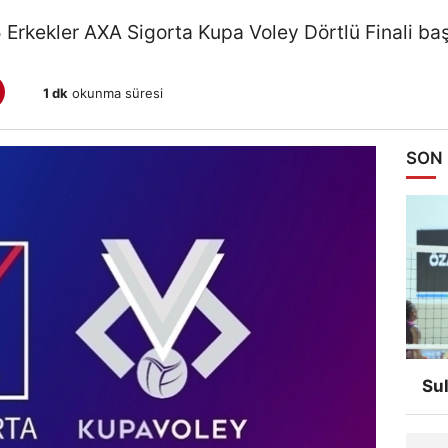
Erkekler AXA Sigorta Kupa Voley Dörtlü Finali baş
1 dk
okunma süresi
SON
Su