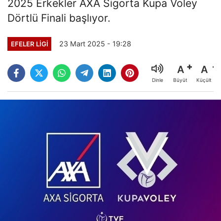
2025 Erkekler AXA Sigorta Kupa Voley
Dörtlü Finali başlıyor.
23 Mart 2025 - 19:28
EFELER LIGI
A
A
Büyüt
Küçült
Dinle