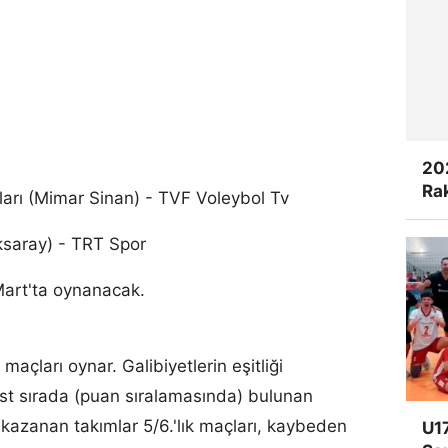
20
Rak
arı (Mimar Sinan) - TVF Voleybol Tv
saray) - TRT Spor
 Mart'ta oynanacak.
 maçları oynar. Galibiyetlerin eşitliği
 sırada (puan sıralamasında) bulunan
kazanan takımlar 5/6.'lık maçları, kaybeden
U17