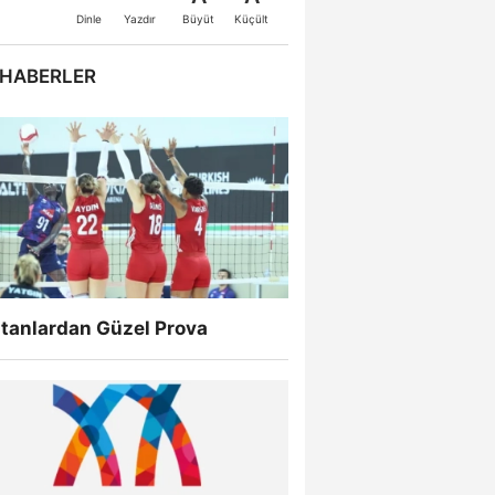
Büyüt
Küçült
Dinle
Yazdır
 HABERLER
ltanlardan Güzel Prova