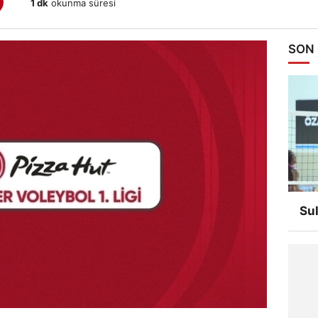
1 dk
okunma süresi
SON
Su