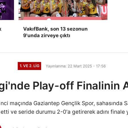
k
VakıfBank, son 13 sezonun
9'unda zirveye çıktı
1. VE 2. LIG
Yayınlanma: 22 Mart 2025 - 17:56
gi'nde Play-off Finalinin 
 ikinci maçında Gaziantep Gençlik Spor, sahasında 
tti ve seride durumu 2-0'a getirerek adını finale 