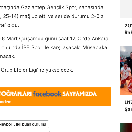
nci maçında Gaziantep Gençlik Spor, sahasında
7, 25-14) mağlup etti ve seride durumu 2-0'a
raf oldu.
20
Rak
e 26 Mart Çarşamba günü saat 17.00'de Ankara
lonu'nda İBB Spor ile karşılaşacak. Müsabaka,
anacak.
Grup Efeler Ligi'ne yükselecek.
U17
Şa
oleybol 1. ligi puan durumu