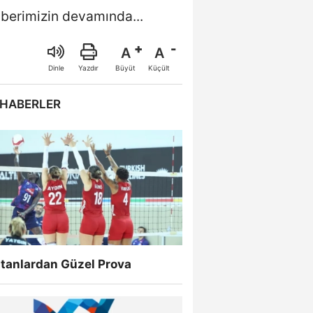
aberimizin devamında...
A
A
Büyüt
Küçült
Dinle
Yazdır
 HABERLER
ltanlardan Güzel Prova