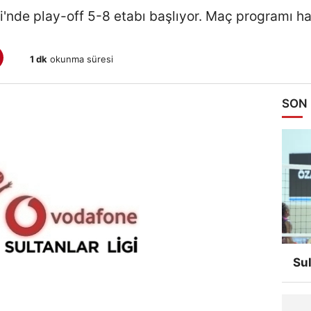
i'nde play-off 5-8 etabı başlıyor. Maç programı h
1 dk
okunma süresi
SON
Su