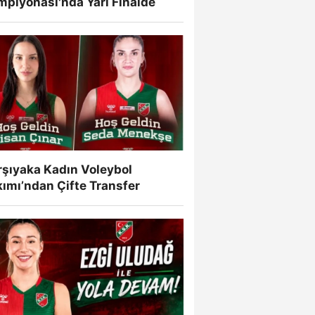
mpiyonası'nda Yarı Finalde
rşıyaka Kadın Voleybol
ımı’ndan Çifte Transfer