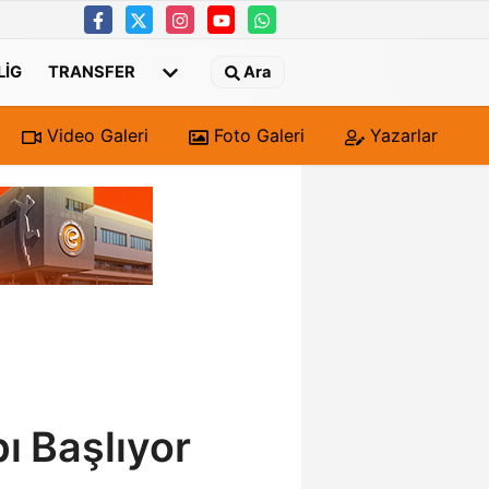
 LIG
TRANSFER
Ara
Video Galeri
Foto Galeri
Yazarlar
bı Başlıyor