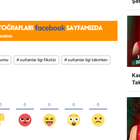
Şa
urumu
# sultanlar ligi fikstür
# sultanlar ligi takımları
Ka
Tak