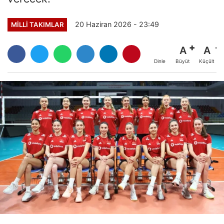
20 Haziran 2026 - 23:49
MILLI TAKIMLAR
A
A
Büyüt
Küçült
Dinle