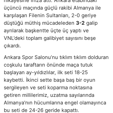
hikayesine imza attı. Ankara etabındaki
üçüncü maçında güçlü rakibi Almanya ile
karşılaşan Filenin Sultanları, 2-0 geriye
düştüğü müthiş mücadeleden
3-2
galip
ayrılarak başkentte üçte üç yaptı ve
VNL’deki toplam galibiyet sayısını beşe
çıkardı.
Ankara Spor Salonu’nu tıklım tıklım dolduran
coşkulu taraftarın önünde maça tutuk
başlayan ay-yıldızlılar, ilk seti 18-25
kaybetti. İkinci sette başa baş bir oyun
sergileyen ve seti koparma noktasına
getiren millilerimiz, uzatma sayılarında
Almanya'nın hücumlarına engel olamayınca
bu seti de 24-26 geride kapattı.