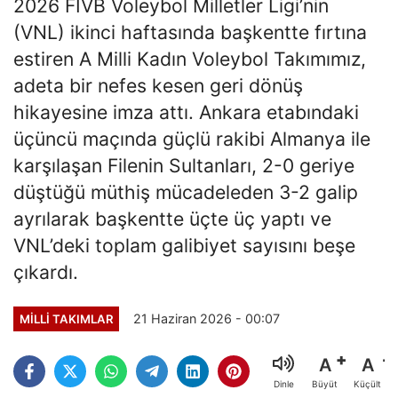
2026 FIVB Voleybol Milletler Ligi’nin
(VNL) ikinci haftasında başkentte fırtına
estiren A Milli Kadın Voleybol Takımımız,
adeta bir nefes kesen geri dönüş
hikayesine imza attı. Ankara etabındaki
üçüncü maçında güçlü rakibi Almanya ile
karşılaşan Filenin Sultanları, 2-0 geriye
düştüğü müthiş mücadeleden 3-2 galip
ayrılarak başkentte üçte üç yaptı ve
VNL’deki toplam galibiyet sayısını beşe
çıkardı.
21 Haziran 2026 - 00:07
MILLI TAKIMLAR
A
A
Büyüt
Küçült
Dinle