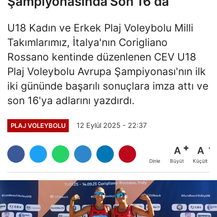
Şampiyonasında Son 16'da
U18 Kadın ve Erkek Plaj Voleybolu Milli
Takımlarımız, İtalya'nın Corigliano
Rossano kentinde düzenlenen CEV U18
Plaj Voleybolu Avrupa Şampiyonası'nın ilk
iki gününde başarılı sonuçlara imza attı ve
son 16'ya adlarını yazdırdı.
12 Eylül 2025 - 22:37
PLAJ VOLEYBOLU
A
A
Büyüt
Küçült
Dinle