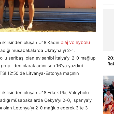
plaj voleybolu
 ikilisinden oluşan U18 Kadın
nadığı müsabakalarda Ukrayna'yı 2-1,
20
o'lu seribaşı olan ev sahibi İtalya'yı 2-0 mağlup
Rak
rup lideri olarak adını son 16'ya yazdırdı.
ü TSİ 12:50'de Litvanya-Estonya maçının
r ikilisinden oluşan U18 Erkek Plaj Voleybolu
nadığı müsabakalarda Çekya'yı 2-0, İspanya'yı
şı olan Letonya'yı 2-0 mağlup ederek 3'te 3