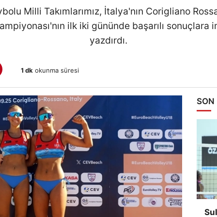
ybolu Milli Takımlarımız, İtalya'nın Corigliano Ro
mpiyonası'nın ilk iki gününde başarılı sonuçlara im
yazdırdı.
1 dk
okunma süresi
SON
Su