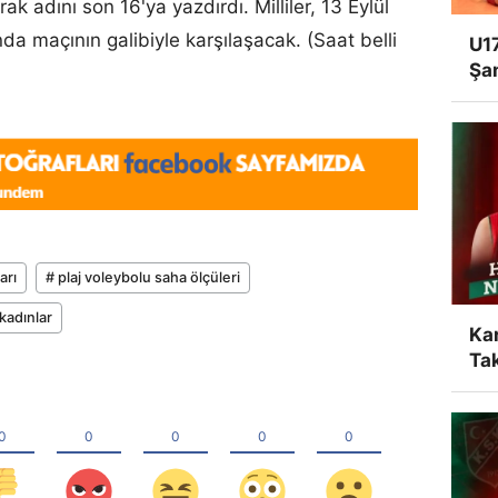
ak adını son 16'ya yazdırdı. Milliler, 13 Eylül
 maçının galibiyle karşılaşacak. (Saat belli
U17
Şa
arı
# plaj voleybolu saha ölçüleri
 kadınlar
Ka
Tak