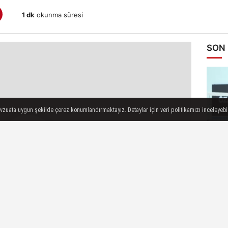
1 dk
okunma süresi
SON
evzuata uygun şekilde çerez konumlandırmaktayız. Detaylar için veri politikamızı inceleyebili
Su