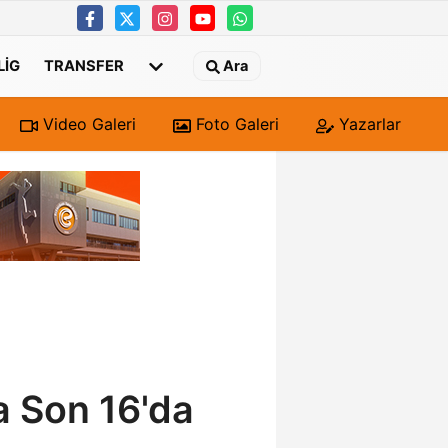
 LIG
TRANSFER
Ara
Video Galeri
Foto Galeri
Yazarlar
a Son 16'da