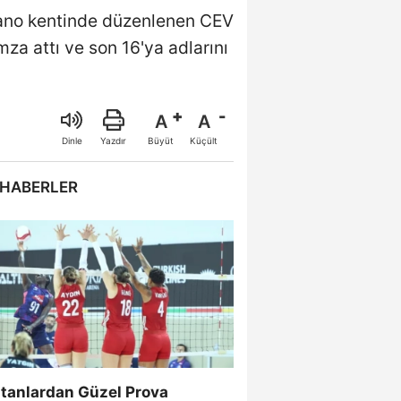
ssano kentinde düzenlenen CEV
za attı ve son 16'ya adlarını
A
A
Büyüt
Küçült
Dinle
Yazdır
 HABERLER
ltanlardan Güzel Prova