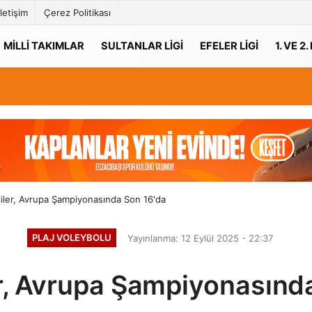
İletişim
Çerez Politikası
MILLI TAKIMLAR
SULTANLAR LIGI
EFELER LIGI
1. VE 2.
liler, Avrupa Şampiyonasında Son 16'da
PLAJ VOLEYBOLU
Yayınlanma: 12 Eylül 2025 - 22:37
er, Avrupa Şampiyonasınd