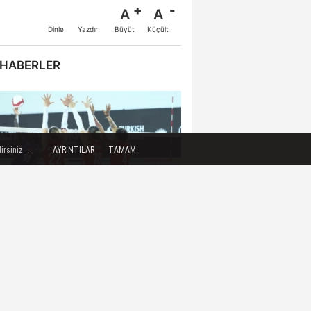
A
A
Büyüt
Küçült
Dinle
Yazdır
 HABERLER
rsiniz...
AYRINTILAR
TAMAM
ltanlardan Güzel Prova