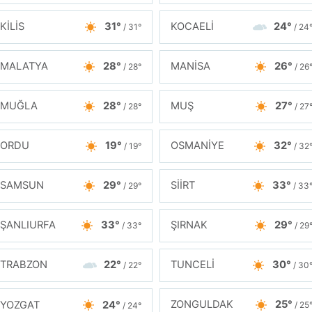
KİLİS
31°
KOCAELİ
24°
/ 31°
/ 24
MALATYA
28°
MANİSA
26°
/ 28°
/ 26
MUĞLA
28°
MUŞ
27°
/ 28°
/ 27
ORDU
19°
OSMANİYE
32°
/ 19°
/ 32
SAMSUN
29°
SİİRT
33°
/ 29°
/ 33
ŞANLIURFA
33°
ŞIRNAK
29°
/ 33°
/ 29
TRABZON
22°
TUNCELİ
30°
/ 22°
/ 30
ZONGULDAK
25°
YOZGAT
24°
/ 25
/ 24°