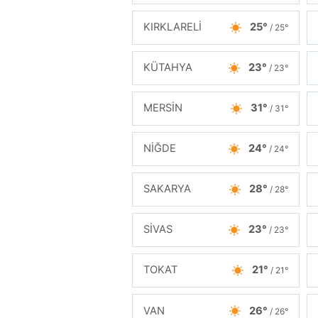
KIRKLARELİ
25°
/ 25°
KÜTAHYA
23°
/ 23°
MERSİN
31°
/ 31°
NİĞDE
24°
/ 24°
SAKARYA
28°
/ 28°
SİVAS
23°
/ 23°
TOKAT
21°
/ 21°
VAN
26°
/ 26°