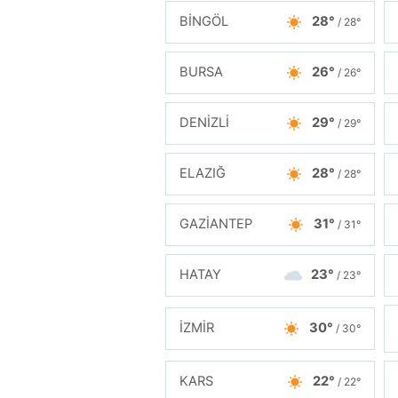
BİNGÖL
28°
/ 28°
BURSA
26°
/ 26°
DENİZLİ
29°
/ 29°
ELAZIĞ
28°
/ 28°
GAZİANTEP
31°
/ 31°
HATAY
23°
/ 23°
İZMİR
30°
/ 30°
KARS
22°
/ 22°