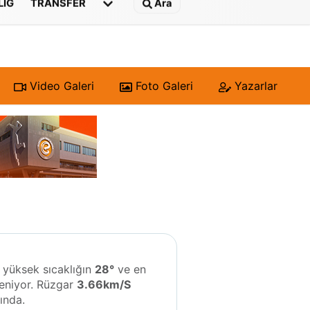
 LIG
TRANSFER
Ara
Video Galeri
Foto Galeri
Yazarlar
n yüksek sıcaklığın
28°
ve en
eniyor. Rüzgar
3.66km/S
ında.