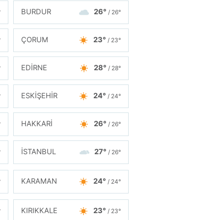
BURDUR
26°
°
/ 26°
ÇORUM
23°
°
/ 23°
EDİRNE
28°
°
/ 28°
ESKİŞEHİR
24°
°
/ 24°
HAKKARİ
26°
°
/ 26°
İSTANBUL
27°
°
/ 26°
KARAMAN
24°
°
/ 24°
KIRIKKALE
23°
°
/ 23°