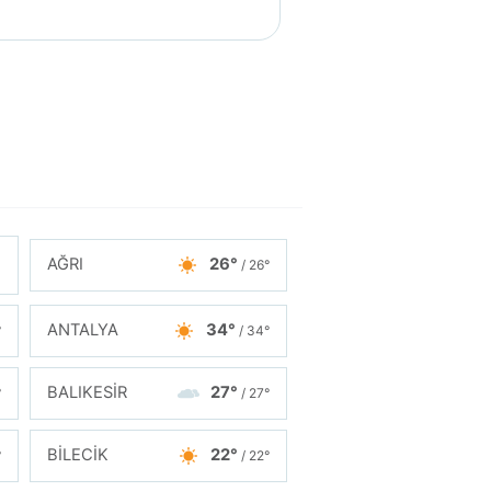
AĞRI
26°
/ 26°
ANTALYA
34°
°
/ 34°
BALIKESİR
27°
°
/ 27°
BİLECİK
22°
°
/ 22°