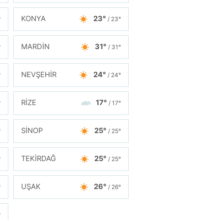
KONYA
23°
°
/ 23°
MARDİN
31°
°
/ 31°
NEVŞEHİR
24°
°
/ 24°
RİZE
17°
°
/ 17°
SİNOP
25°
°
/ 25°
TEKİRDAĞ
25°
°
/ 25°
UŞAK
26°
°
/ 26°
°