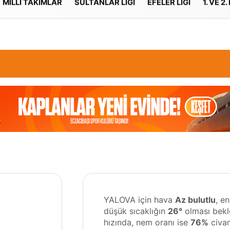
MILLI TAKIMLAR
SULTANLAR LIGI
EFELER LIGI
1. VE 2.
İletişim
Çerez Politikası
YALOVA için hava
Az bulutlu
, e
düşük sıcaklığın
26°
olması bekl
hızında, nem oranı ise
76%
civar