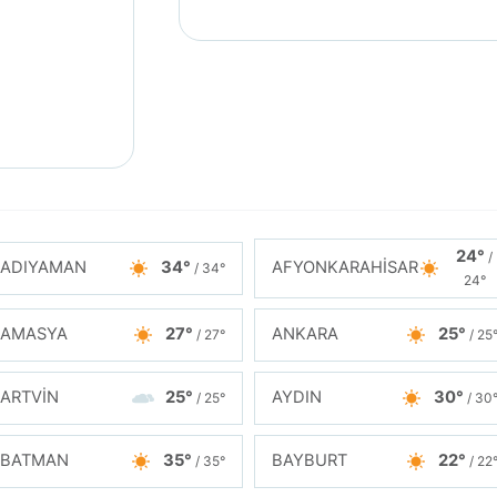
24°
/
ADIYAMAN
34°
AFYONKARAHİSAR
/ 34°
24°
AMASYA
27°
ANKARA
25°
/ 27°
/ 25
ARTVİN
25°
AYDIN
30°
/ 25°
/ 30
BATMAN
35°
BAYBURT
22°
/ 35°
/ 22