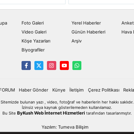
rupa
Foto Galeri
Yerel Haberler
Anket
Video Galeri
Günün Haberleri
Hava
u
Köşe Yazarları
Arşiv
Biyografiler
FORUM
Haber Gönder
Künye
İletişim
Çerez Politikası
Rekl
Sitemizde bulunan yazı , video, fotoğraf ve haberlerin her hakkı saklıdır.
İzinsiz veya kaynak gösterilemeden kullanılamaz.
ByKush Web İnternet Hizmetleri
Bu Site
tarafından tasarlanmıştır.
Yazılım: Tumeva Bilişim