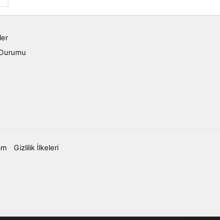
ler
 Durumu
am
Gizlilik İlkeleri