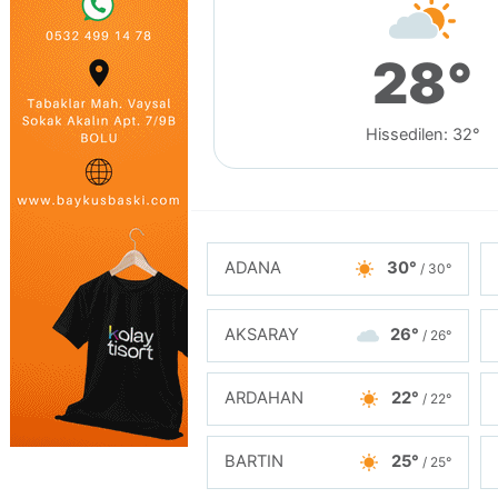
28°
Hissedilen: 32°
ADANA
30°
/ 30°
AKSARAY
26°
/ 26°
ARDAHAN
22°
/ 22°
BARTIN
25°
/ 25°