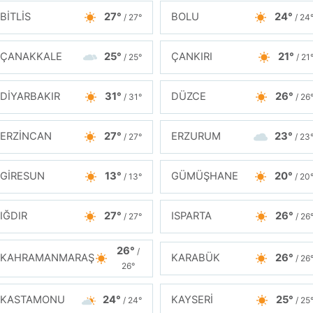
BİTLİS
27°
BOLU
24°
/ 27°
/ 24
ÇANAKKALE
25°
ÇANKIRI
21°
/ 25°
/ 21
DİYARBAKIR
31°
DÜZCE
26°
/ 31°
/ 26
ERZİNCAN
27°
ERZURUM
23°
/ 27°
/ 23
GİRESUN
13°
GÜMÜŞHANE
20°
/ 13°
/ 20
IĞDIR
27°
ISPARTA
26°
/ 27°
/ 26
26°
/
KAHRAMANMARAŞ
KARABÜK
26°
/ 26
26°
KASTAMONU
24°
KAYSERİ
25°
/ 24°
/ 25