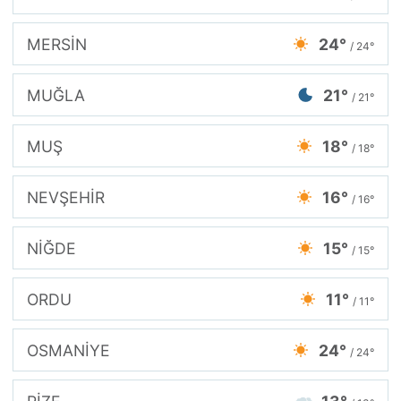
MERSİN
24°
/ 24°
MUĞLA
21°
/ 21°
MUŞ
18°
/ 18°
NEVŞEHİR
16°
/ 16°
NİĞDE
15°
/ 15°
ORDU
11°
/ 11°
OSMANİYE
24°
/ 24°