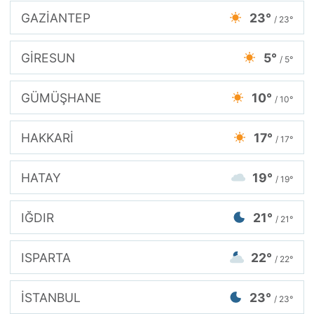
GAZİANTEP
23°
/ 23°
GİRESUN
5°
/ 5°
GÜMÜŞHANE
10°
/ 10°
HAKKARİ
17°
/ 17°
HATAY
19°
/ 19°
IĞDIR
21°
/ 21°
ISPARTA
22°
/ 22°
İSTANBUL
23°
/ 23°