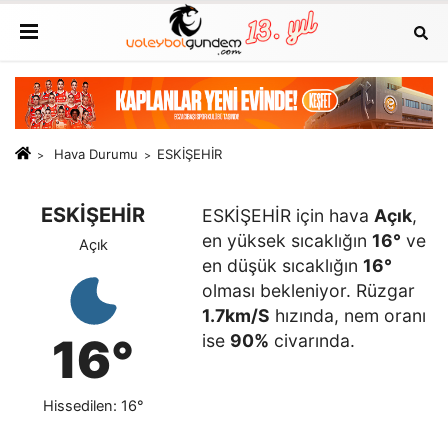
Hava Durumu
ESKİŞEHİR
ESKİŞEHİR
ESKİŞEHİR için hava
Açık
,
en yüksek sıcaklığın
16°
ve
Açık
en düşük sıcaklığın
16°
olması bekleniyor. Rüzgar
1.7km/S
hızında, nem oranı
16°
ise
90%
civarında.
Hissedilen: 16°