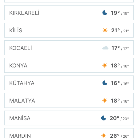
KIRKLARELİ
19°
/ 19°
KİLİS
21°
/ 21°
KOCAELİ
17°
/ 17°
KONYA
18°
/ 18°
KÜTAHYA
16°
/ 16°
MALATYA
18°
/ 18°
MANİSA
20°
/ 20°
MARDİN
26°
/ 26°