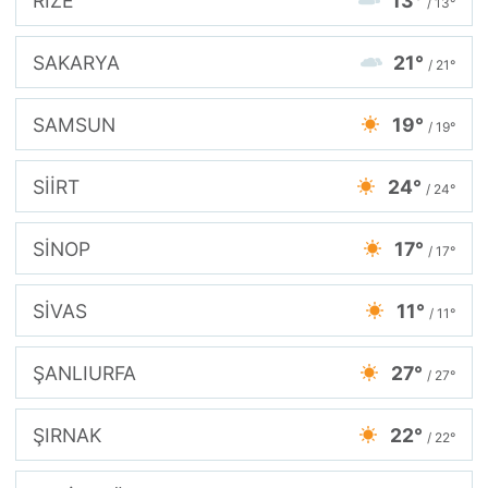
RİZE
13°
/ 13°
SAKARYA
21°
/ 21°
SAMSUN
19°
/ 19°
SİİRT
24°
/ 24°
SİNOP
17°
/ 17°
SİVAS
11°
/ 11°
ŞANLIURFA
27°
/ 27°
ŞIRNAK
22°
/ 22°