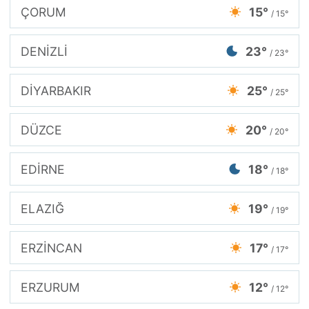
ÇORUM
15°
/ 15°
DENİZLİ
23°
/ 23°
DİYARBAKIR
25°
/ 25°
DÜZCE
20°
/ 20°
EDİRNE
18°
/ 18°
ELAZIĞ
19°
/ 19°
ERZİNCAN
17°
/ 17°
ERZURUM
12°
/ 12°