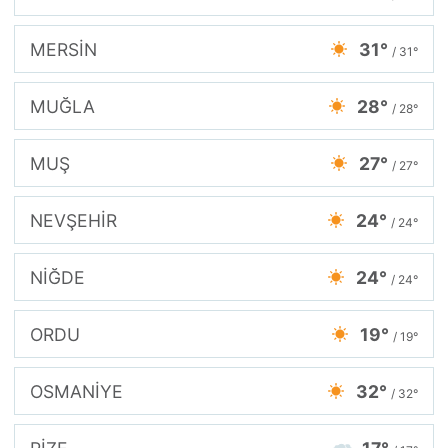
MERSİN
31°
/ 31°
MUĞLA
28°
/ 28°
MUŞ
27°
/ 27°
NEVŞEHİR
24°
/ 24°
NİĞDE
24°
/ 24°
ORDU
19°
/ 19°
OSMANİYE
32°
/ 32°