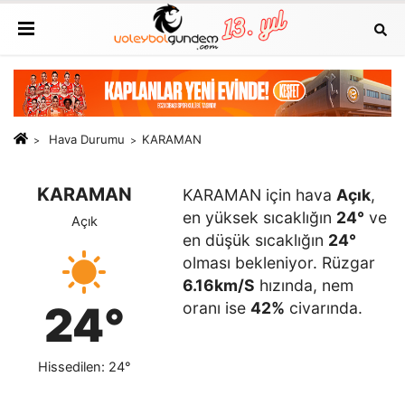
Hava Durumu
KARAMAN
KARAMAN
KARAMAN için hava
Açık
,
en yüksek sıcaklığın
24°
ve
Açık
en düşük sıcaklığın
24°
olması bekleniyor. Rüzgar
6.16km/S
hızında, nem
24°
oranı ise
42%
civarında.
Hissedilen: 24°