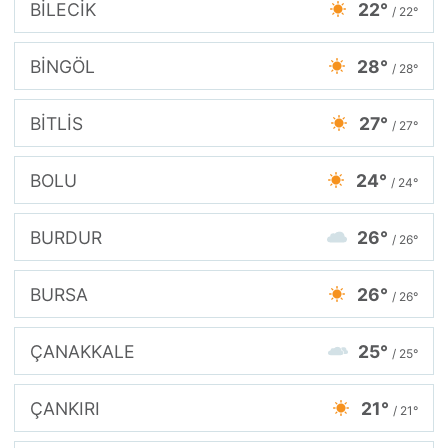
BİLECİK
22°
/ 22°
BİNGÖL
28°
/ 28°
BİTLİS
27°
/ 27°
BOLU
24°
/ 24°
BURDUR
26°
/ 26°
BURSA
26°
/ 26°
ÇANAKKALE
25°
/ 25°
ÇANKIRI
21°
/ 21°