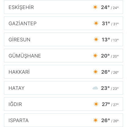
ESKİŞEHİR
24°
/ 24°
GAZİANTEP
31°
/ 31°
GİRESUN
13°
/ 13°
GÜMÜŞHANE
20°
/ 20°
HAKKARİ
26°
/ 26°
HATAY
23°
/ 23°
IĞDIR
27°
/ 27°
ISPARTA
26°
/ 26°