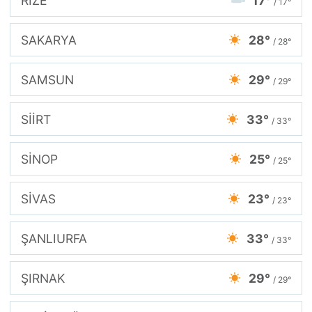
RİZE
17°
/ 17°
SAKARYA
28°
/ 28°
SAMSUN
29°
/ 29°
SİİRT
33°
/ 33°
SİNOP
25°
/ 25°
SİVAS
23°
/ 23°
ŞANLIURFA
33°
/ 33°
ŞIRNAK
29°
/ 29°