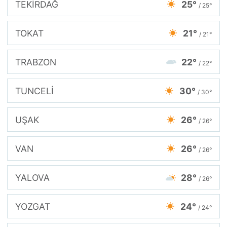
TEKİRDAĞ
25°
/ 25°
TOKAT
21°
/ 21°
TRABZON
22°
/ 22°
TUNCELİ
30°
/ 30°
UŞAK
26°
/ 26°
VAN
26°
/ 26°
YALOVA
28°
/ 26°
YOZGAT
24°
/ 24°