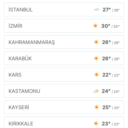
İSTANBUL
27°
/ 26°
İZMİR
30°
/ 30°
KAHRAMANMARAŞ
26°
/ 26°
KARABÜK
26°
/ 26°
KARS
22°
/ 22°
KASTAMONU
24°
/ 24°
KAYSERİ
25°
/ 25°
KIRIKKALE
23°
/ 23°