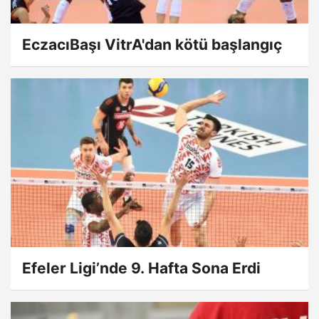
EczacıBaşı VitrA'dan kötü başlangıç
Efeler Ligi’nde 9. Hafta Sona Erdi