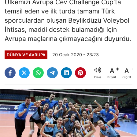
Ülkemizi Avrupa Cev Challenge Cup'ta
temsil eden ve ilk turda tamamı Türk
sporculardan oluşan Beylikdüzü Voleybol
İhtisas, maddi destek bulamadığı için
Avrupa maçlarına çıkmayacağını duyurdu.
20 Ocak 2020 - 23:23
DÜNYA VE AVRUPA
A
A
Büyüt
Küçült
Dinle