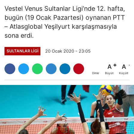
Vestel Venus Sultanlar Ligi’nde 12. hafta,
bugün (19 Ocak Pazartesi) oynanan PTT
– Atlasglobal Yeşilyurt karşılaşmasıyla
sona erdi.
20 Ocak 2020 - 23:05
SULTANLAR LIGI
A
A
Büyüt
Küçült
Dinle