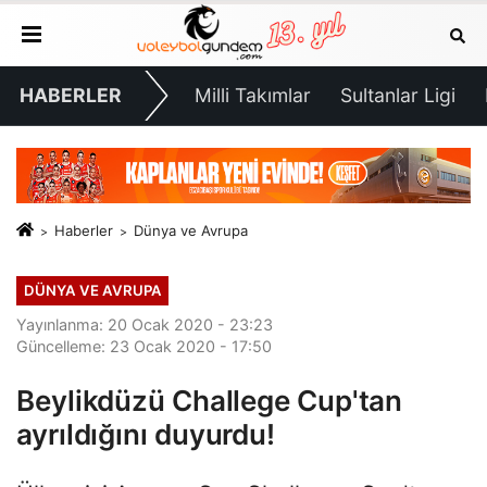
HABERLER
Milli Takımlar
Sultanlar Ligi
Haberler
Dünya ve Avrupa
DÜNYA VE AVRUPA
Yayınlanma: 20 Ocak 2020 - 23:23
Güncelleme: 23 Ocak 2020 - 17:50
Beylikdüzü Challege Cup'tan
ayrıldığını duyurdu!