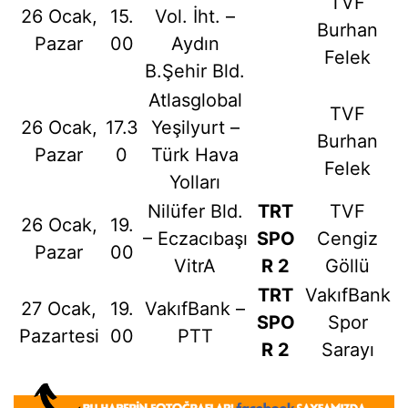
TVF
26 Ocak,
15.
Vol. İht. –
Burhan
Pazar
00
Aydın
Felek
B.Şehir Bld.
Atlasglobal
TVF
26 Ocak,
17.3
Yeşilyurt –
Burhan
Pazar
0
Türk Hava
Felek
Yolları
Nilüfer Bld.
TRT
TVF
26 Ocak,
19.
– Eczacıbaşı
SPO
Cengiz
Pazar
00
VitrA
R 2
Göllü
TRT
VakıfBank
27 Ocak,
19.
VakıfBank –
SPO
Spor
Pazartesi
00
PTT
R 2
Sarayı