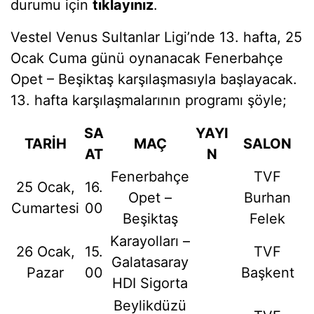
durumu için
tıklayınız
.
Vestel Venus Sultanlar Ligi’nde 13. hafta, 25
Ocak Cuma günü oynanacak Fenerbahçe
Opet – Beşiktaş karşılaşmasıyla başlayacak.
13. hafta karşılaşmalarının programı şöyle;
SA
YAYI
TARİH
MAÇ
SALON
AT
N
Fenerbahçe
TVF
25 Ocak,
16.
Opet –
Burhan
Cumartesi
00
Beşiktaş
Felek
Karayolları –
26 Ocak,
15.
TVF
Galatasaray
Pazar
00
Başkent
HDI Sigorta
Beylikdüzü