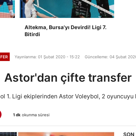
Altekma, Bursa'yı Devirdi! Ligi 7.
Bitirdi
FER
Yayınlanma: 01 Şubat 2020 - 15:22
Güncelleme: 04 Şubat 2020
Astor'dan çifte transfer
ol 1. Ligi ekiplerinden Astor Voleybol, 2 oyuncuyu 
1 dk
okunma süresi
SON