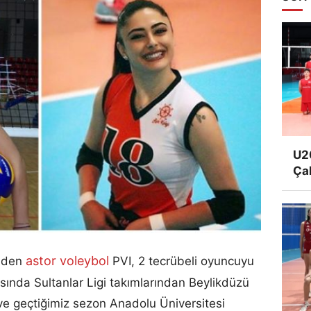
U20
Ça
astor voleybol
inden
PVI, 2 tecrübeli oyuncuyu
ısında Sultanlar Ligi takımlarından Beylikdüzü
ve geçtiğimiz sezon Anadolu Üniversitesi