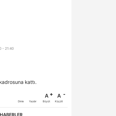
 - 21:40
kadrosuna kattı.
A
A
Büyüt
Küçült
Dinle
Yazdır
 HABERLER