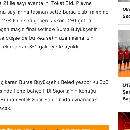
21 ile sayı avantajını Tokat Bld. Plevne
Man
tma sayılarına taşınan sette Bursa ekibi rakibine
Se
27-25 ile seti geçerek skoru 2-0 getirdi.
 geçen maçın final setinde Bursa Büyükşehir
e düşse de bu kez setin uzamasına izin
ek maçtan 3-0 galibiyetle ayrıldı.
’a çıkaran Bursa Büyükşehir Belediyespor Kulübü
U17
tasında Fenerbahçe HDI Sigorta’nın konuğu
Şa
Ba
 Burhan Felek Spor Salonu’nda oynanacak
acak.