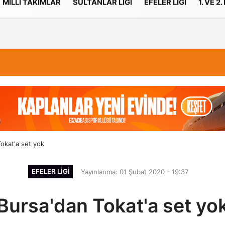
MILLI TAKIMLAR
SULTANLAR LIGI
EFELER LIGI
1. VE 2.
İletişim
Çerez Politikası
okat'a set yok
EFELER LIGI
Yayınlanma: 01 Şubat 2020 - 19:37
Bursa'dan Tokat'a set yo