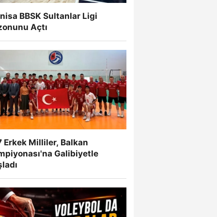
isa BBSK Sultanlar Ligi
zonunu Açtı
 Erkek Milliler, Balkan
mpiyonası'na Galibiyetle
şladı