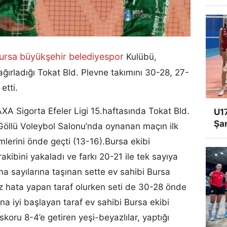
ursa büyükşehir belediyespor
Kulübü,
ırladığı Tokat Bld. Plevne takımını 30-28, 27-
etti.
A Sigorta Efeler Ligi 15.haftasında Tokat Bld.
U17
Şa
 Göllü Voleybol Salonu’nda oynanan maçın ilk
mlerini önde geçti (13-16).Bursa ekibi
akibini y
akaladı ve farkı 20-21 ile tek sayıya
tma sayılarına taşınan sette ev sahibi Bursa
 hata yapan taraf olurken seti de 30-28 önde
na iyi başlayan taraf ev sahibi Bursa ekibi
skoru 8-4’e getiren yeşi-beyazlılar, yaptığı