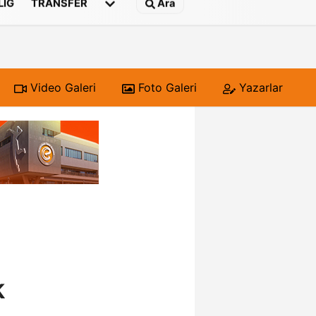
 LIG
TRANSFER
Ara
Video Galeri
Foto Galeri
Yazarlar
k