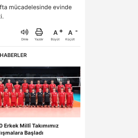
afta mücadelesinde evinde
i.
A
A
Büyüt
Küçült
Dinle
Yazdır
 HABERLER
 Erkek Millî Takımımız
lışmalara Başladı