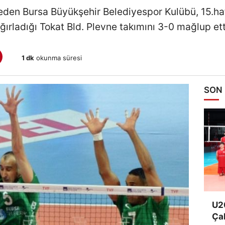
 eden Bursa Büyükşehir Belediyespor Kulübü, 15.h
ğırladığı Tokat Bld. Plevne takımını 3-0 mağlup ett
1 dk
okunma süresi
SON
U20
Ça