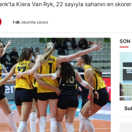
ank’ta Kiera Van Ryk, 22 sayıyla sahanın en skore
1 dk
okunma süresi
SON
Su