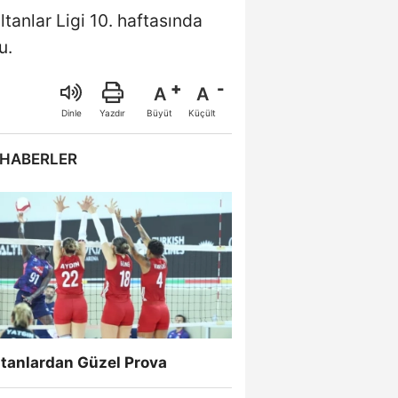
anlar Ligi 10. haftasında
u.
A
A
Büyüt
Küçült
Dinle
Yazdır
 HABERLER
ltanlardan Güzel Prova