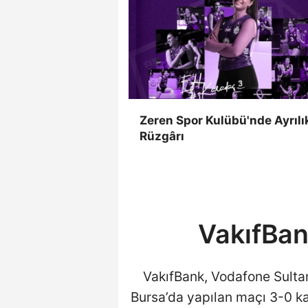
Zeren Spor Kulübü'nde Ayrılı
Rüzgârı
VakıfBan
VakıfBank, Vodafone Sultanl
Bursa’da yapılan maçı 3-0 kaz