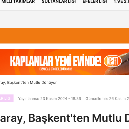
MILLI TAKIMLAR
SULTANLAR LIGI
EFELER LIGI
1. VE 2.
İletişim
Çerez Politikası
ray, Başkent'ten Mutlu Dönüyor
R LIGI
Yayınlanma: 23 Kasım 2024 - 18:36
Güncelleme: 26 Kasım 2
aray, Başkent'ten Mutlu