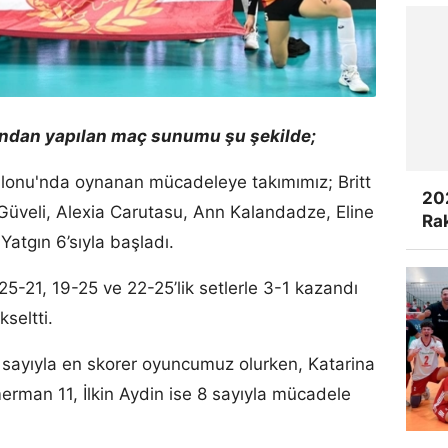
ından yapılan maç sunumu şu şekilde;
alonu'nda oynanan mücadeleye takımımız; Britt
20
Güveli, Alexia Carutasu, Ann Kalandadze, Eline
Rak
tgın 6’sıyla başladı.
25-21, 19-25 ve 22-25’lik setlerle 3-1 kazandı
kseltti.
sayıyla en skorer oyuncumuz olurken, Katarina
erman 11, İlkin Aydin ise 8 sayıyla mücadele