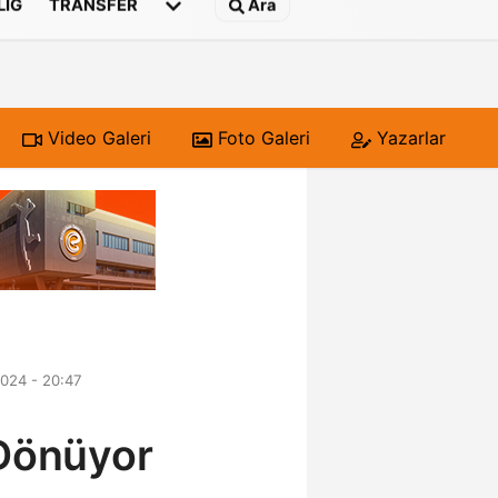
 LIG
TRANSFER
Ara
Video Galeri
Foto Galeri
Yazarlar
024 - 20:47
 Dönüyor