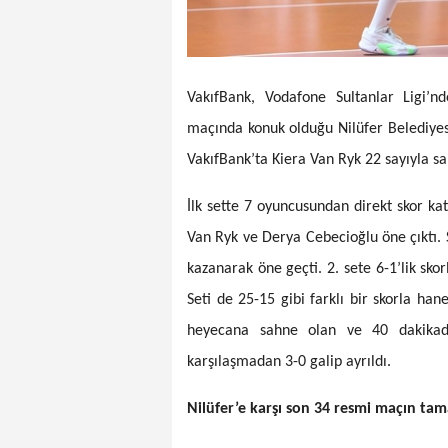
VakıfBank, Vodafone Sultanlar Ligi’n
maçında konuk olduğu Nilüfer Belediyesp
VakıfBank’ta Kiera Van Ryk 22 sayıyla sa
İlk sette 7 oyuncusundan direkt skor ka
Van Ryk ve Derya Cebecioğlu öne çıktı. S
kazanarak öne geçti. 2. sete 6-1’lik sko
Seti de 25-15 gibi farklı bir skorla han
heyecana sahne olan ve 40 dakikad
karşılaşmadan 3-0 galip ayrıldı.
Nilüfer’e karşı son 34 resmi maçın ta