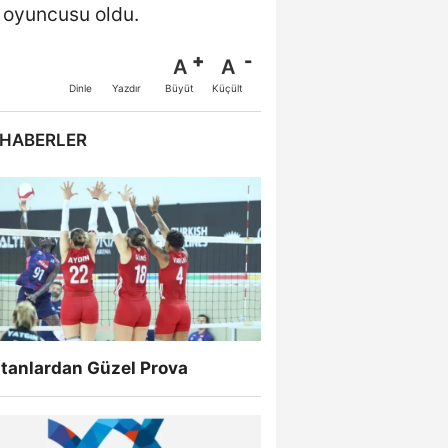
r oyuncusu oldu.
A
A
Büyüt
Küçült
Dinle
Yazdır
 HABERLER
ltanlardan Güzel Prova