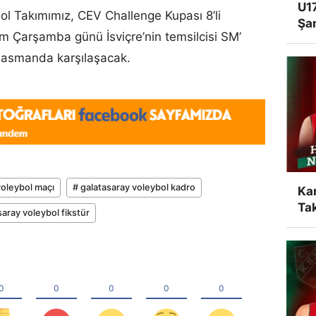
U17
ol Takımımız, CEV Challenge Kupası 8’li
Şa
ım Çarşamba günü İsviçre’nin temsilcisi SM’
lasmanda karşılaşacak.
voleybol maçı
# galatasaray voleybol kadro
Ka
Tak
saray voleybol fikstür