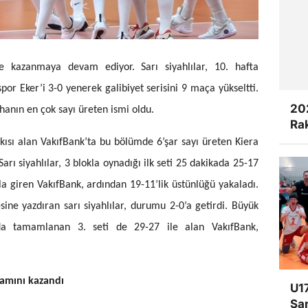
de kazanmaya devam ediyor. Sarı siyahlılar, 10. hafta
or Eker’i 3-0 yenerek galibiyet serisini 9 maça yükseltti.
20
hanın en çok sayı üreten ismi oldu.
Rak
tkısı alan VakıfBank’ta bu bölümde 6’şar sayı üreten Kiera
arı siyahlılar, 3 blokla oynadığı ilk seti 25 dakikada 25-17
rla giren VakıfBank, ardından 19-11’lik üstünlüğü yakaladı.
esine yazdıran sarı siyahlılar, durumu 2-0’a getirdi. Büyük
a tamamlanan 3. seti de 29-27 ile alan VakıfBank,
mamını kazandı
U17
Şa