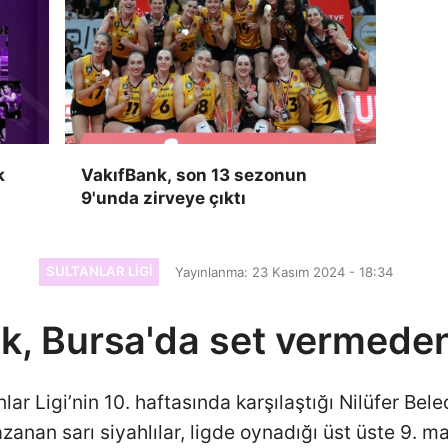
k
VakıfBank, son 13 sezonun
9'unda zirveye çıktı
SULTANLAR LIGI
Yayınlanma: 23 Kasım 2024 - 18:34
k, Bursa'da set vermede
ar Ligi’nin 10. haftasında karşılaştığı Nilüfer Bele
anan sarı siyahlılar, ligde oynadığı üst üste 9. m