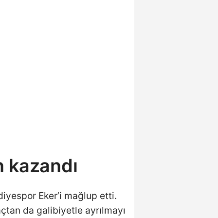
n kazandı
diyespor Eker’i mağlup etti.
açtan da galibiyetle ayrılmayı