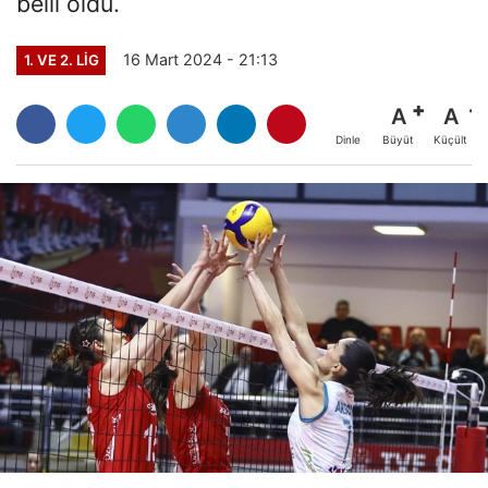
belli oldu.
16 Mart 2024 - 21:13
1. VE 2. LIG
A
A
Büyüt
Küçült
Dinle