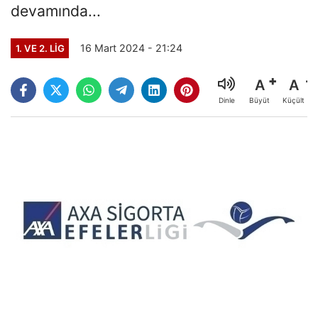
devamında...
16 Mart 2024 - 21:24
1. VE 2. LIG
A
A
Büyüt
Küçült
Dinle