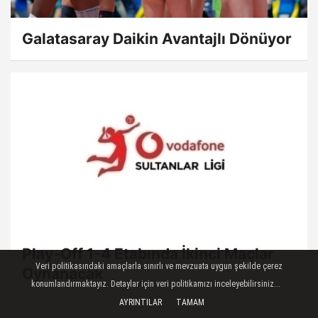
Galatasaray Daikin Avantajlı Dönüyor
Play-Off 1-4 Etabında İkinci Maçlar
Veri politikasındaki amaçlarla sınırlı ve mevzuata uygun şekilde çerez
Oynanacak
konumlandırmaktayız. Detaylar için veri politikamızı inceleyebilirsiniz...
AYRINTILAR
TAMAM