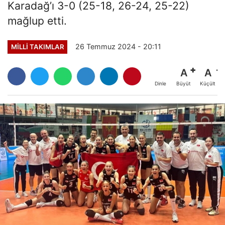
Karadağ’ı 3-0 (25-18, 26-24, 25-22)
mağlup etti.
26 Temmuz 2024 - 20:11
MILLI TAKIMLAR
A
A
Büyüt
Küçült
Dinle