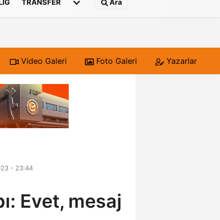
 LIG
TRANSFER
Ara
Video Galeri
Foto Galeri
Yazarlar
23 - 23:44
ı: Evet, mesaj