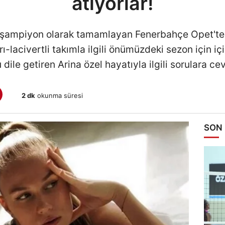
atıyorlar!
ni şampiyon olarak tamamlayan Fenerbahçe Opet'te
rı-lacivertli takımla ilgili önümüzdeki sezon için 
dile getiren Arina özel hayatıyla ilgili sorulara ce
2 dk
okunma süresi
SON