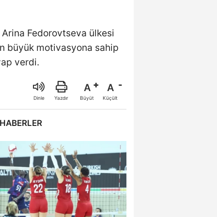
 Arina Fedorovtseva ülkesi
için büyük motivasyona sahip
vap verdi.
A
A
Büyüt
Küçült
Dinle
Yazdır
 HABERLER