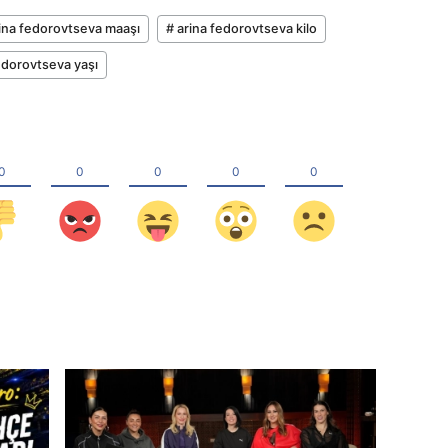
rina fedorovtseva maaşı
# arina fedorovtseva kilo
edorovtseva yaşı