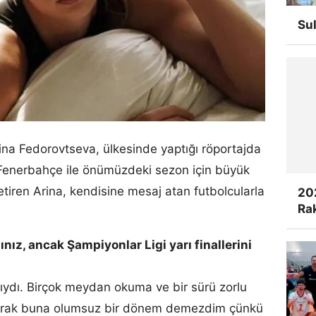
Su
na Fedorovtseva, ülkesinde yaptığı röportajda
Fenerbahçe ile önümüzdeki sezon için büyük
tiren Arina, kendisine mesaj atan futbolcularla
20
Rak
ız, ancak Şampiyonlar Ligi yarı finallerini
lıydı. Birçok meydan okuma ve bir sürü zorlu
larak buna olumsuz bir dönem demezdim çünkü