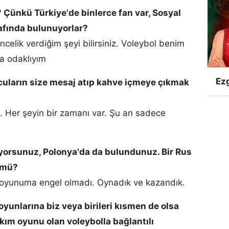
? Çünkü Türkiye'de binlerce fan var, Sosyal
afında bulunuyorlar?
ncelik verdiğim şeyi bilirsiniz. Voleybol benim
na odaklıyım
Ezg
lcuların size mesaj atıp kahve içmeye çıkmak
u. Her şeyin bir zamanı var. Şu an sadece
uyorsunuz, Polonya'da da bulundunuz. Bir Rus
 mü?
 oyunuma engel olmadı. Oynadık ve kazandık.
oyunlarına biz veya birileri kısmen de olsa
akım oyunu olan voleybolla bağlantılı