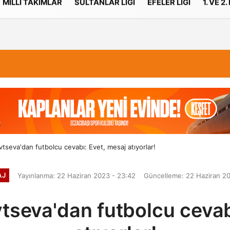
MILLI TAKIMLAR
SULTANLAR LIGI
EFELER LIGI
1. VE 2.
İletişim
Çerez Politikası
tseva'dan futbolcu cevabı: Evet, mesaj atıyorlar!
AJ
Yayınlanma: 22 Haziran 2023 - 23:42
Güncelleme: 22 Haziran 20
tseva'dan futbolcu cevab