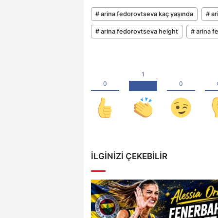
# arina fedorovtseva kaç yaşında
# a
# arina fedorovtseva height
# arina f
İLGINIZI ÇEKEBILIR