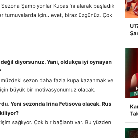
Sezona Şampiyonlar Kupası'nı alarak başladık
er turnuvalarda için.. evet, biraz üzgünüz. Çok
U17
Şa
 değil diyorsunuz. Yani, oldukça iyi oynayan
?
ümüzdeki sezon daha fazla kupa kazanmak ve
için büyük bir motivasyonumuz olacak.
u. Yeni sezonda Irina Fetisova olacak. Rus
Ka
kiliyor?
Tak
tişim sağlıyor. Çok bir bağlantı var. Bu yüzden