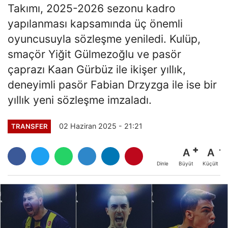
Takımı, 2025-2026 sezonu kadro
yapılanması kapsamında üç önemli
oyuncusuyla sözleşme yeniledi. Kulüp,
smaçör Yiğit Gülmezoğlu ve pasör
çaprazı Kaan Gürbüz ile ikişer yıllık,
deneyimli pasör Fabian Drzyzga ile ise bir
yıllık yeni sözleşme imzaladı.
02 Haziran 2025 - 21:21
TRANSFER
A
A
Büyüt
Küçült
Dinle