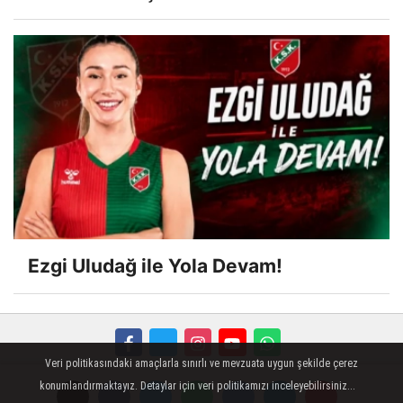
Ezgi Uludağ ile Yola Devam!
Veri politikasındaki amaçlarla sınırlı ve mevzuata uygun şekilde çerez
FORUM
Haber Gönder
Künye
İletişim
konumlandırmaktayız. Detaylar için veri politikamızı inceleyebilirsiniz...