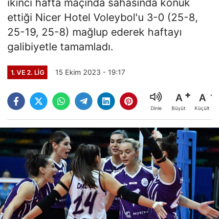
ikinci hafta maçında sahasında konuk
ettiği Nicer Hotel Voleybol'u 3-0 (25-8,
25-19, 25-8) mağlup ederek haftayı
galibiyetle tamamladı.
15 Ekim 2023 - 19:17
1. VE 2. LIG
A
A
Büyüt
Küçült
Dinle