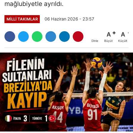
mağlubiyetle ayrıldı.
06 Haziran 2026 - 23:57
MILLI TAKIMLAR
A
A
Büyüt
Küçült
Dinle