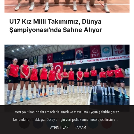
U17 Kız Milli Takımımız, Dünya
Şampiyonası'nda Sahne Alıyor
Veri politikasındaki amaçlarla sınırlı ve mevzuata uygun şekilde çerez
Manisa BBSK Sultanlar Ligi Sezonunu
konumlandırmaktayız. Detaylar için veri politikamızı inceleyebilirsiniz...
AYRINTILAR
TAMAM
Açtı