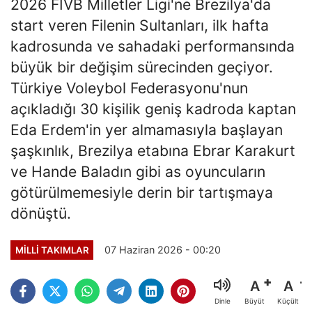
2026 FIVB Milletler Ligi'ne Brezilya'da
start veren Filenin Sultanları, ilk hafta
kadrosunda ve sahadaki performansında
büyük bir değişim sürecinden geçiyor.
Türkiye Voleybol Federasyonu'nun
açıkladığı 30 kişilik geniş kadroda kaptan
Eda Erdem'in yer almamasıyla başlayan
şaşkınlık, Brezilya etabına Ebrar Karakurt
ve Hande Baladın gibi as oyuncuların
götürülmemesiyle derin bir tartışmaya
dönüştü.
07 Haziran 2026 - 00:20
MILLI TAKIMLAR
A
A
Büyüt
Küçült
Dinle