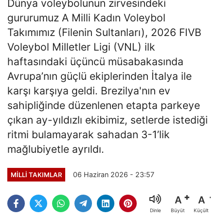
Dünya voleybolunun zirvesindeki
gururumuz A Milli Kadın Voleybol
Takımımız (Filenin Sultanları), 2026 FIVB
Voleybol Milletler Ligi (VNL) ilk
haftasındaki üçüncü müsabakasında
Avrupa’nın güçlü ekiplerinden İtalya ile
karşı karşıya geldi. Brezilya'nın ev
sahipliğinde düzenlenen etapta parkeye
çıkan ay-yıldızlı ekibimiz, setlerde istediği
ritmi bulamayarak sahadan 3-1’lik
mağlubiyetle ayrıldı.
06 Haziran 2026 - 23:57
MILLI TAKIMLAR
A
A
Büyüt
Küçült
Dinle