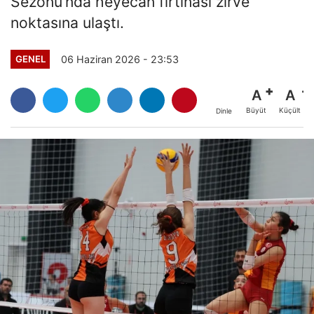
Sezonu’nda heyecan fırtınası zirve
noktasına ulaştı.
06 Haziran 2026 - 23:53
GENEL
A
A
Büyüt
Küçült
Dinle