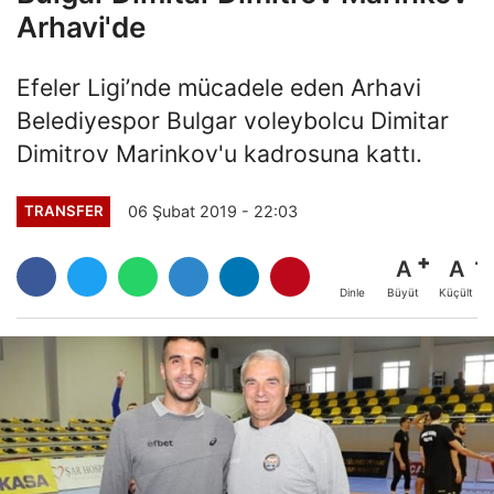
Arhavi'de
Efeler Ligi’nde mücadele eden Arhavi
Belediyespor Bulgar voleybolcu Dimitar
Dimitrov Marinkov'u kadrosuna kattı.
06 Şubat 2019 - 22:03
TRANSFER
A
A
Büyüt
Küçült
Dinle