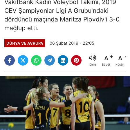
VakıfBank Kadın Voleybol Takımı, 2019
CEV Şampiyonlar Ligi A Grubu'ndaki
dördüncü maçında Maritza Plovdiv'i 3-0
mağlup etti.
06 Şubat 2019 - 22:05
DÜNYA VE AVRUPA
A
A
Büyüt
Küçült
Dinle