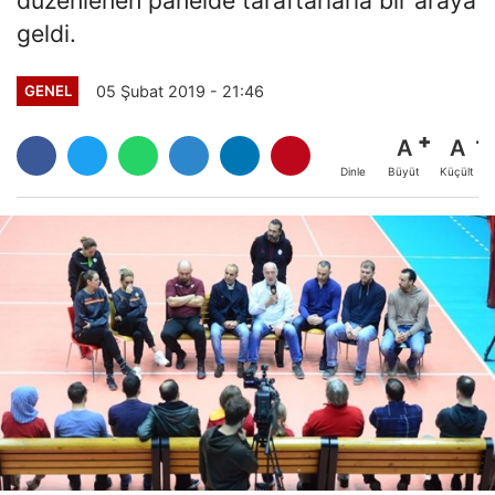
geldi.
05 Şubat 2019 - 21:46
GENEL
A
A
Büyüt
Küçült
Dinle