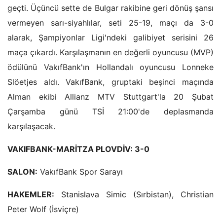
geçti. Üçüncü sette de Bulgar rakibine geri dönüş şansı
vermeyen sarı-siyahlılar,
seti 25-19, maçı da 3-0
alarak, Şampiyonlar Ligi'ndeki galibiyet serisini 26
maça çıkardı. Karşılaşmanın en değerli oyuncusu (MVP)
ödülünü VakıfBank'ın Hollandalı oyuncusu Lonneke
Slöetjes aldı. VakıfBank, gruptaki beşinci maçında
Alman ekibi Allianz MTV Stuttgart'la 20 Şubat
Çarşamba günü TSİ 21:00'de deplasmanda
karşılaşacak.
VAKIFBANK-MARİTZA PLOVDİV: 3-0
SALON:
VakıfBank Spor Sarayı
HAKEMLER:
Stanislava Simic (Sırbistan), Christian
Peter Wolf (İsviçre)