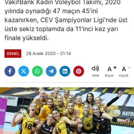
VakıfBank Kadın Voleybol Takımı, 2020
yılında oynadığı 47 maçın 45'ini
kazanırken, CEV Şampiyonlar Ligi'nde üst
üste sekiz toplamda da 11'inci kez yarı
finale yükseldi.
28 Aralık 2020 - 21:14
GENEL
A
A
Büyüt
Küçült
Dinle