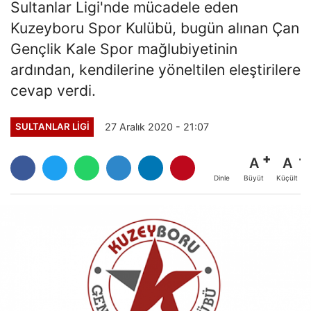
Sultanlar Ligi'nde mücadele eden
Kuzeyboru Spor Kulübü, bugün alınan Çan
Gençlik Kale Spor mağlubiyetinin
ardından, kendilerine yöneltilen eleştirilere
cevap verdi.
27 Aralık 2020 - 21:07
SULTANLAR LIGI
A
A
Büyüt
Küçült
Dinle