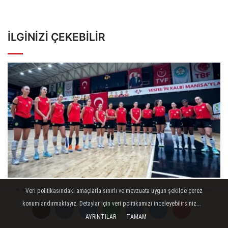
İLGINIZI ÇEKEBILIR
Manisa BBSK Sultanlar Ligi Sezonunu
Veri politikasındaki amaçlarla sınırlı ve mevzuata uygun şekilde çerez
konumlandırmaktayız. Detaylar için veri politikamızı inceleyebilirsiniz...
Açtı
AYRINTILAR
TAMAM