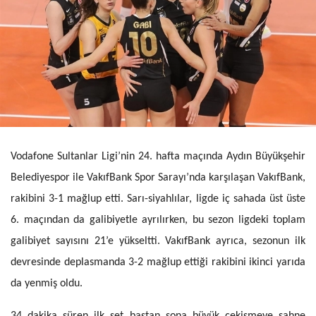
Vodafone Sultanlar Ligi’nin 24. hafta maçında Aydın Büyükşehir
Belediyespor ile VakıfBank Spor Sarayı’nda karşılaşan VakıfBank,
rakibini 3-1 mağlup etti. Sarı-siyahlılar, ligde iç sahada üst üste
6. maçından da galibiyetle ayrılırken, bu sezon ligdeki toplam
galibiyet sayısını 21’e yükseltti. VakıfBank ayrıca, sezonun ilk
devresinde deplasmanda 3-2 mağlup ettiği rakibini ikinci yarıda
da yenmiş oldu.
34 dakika süren ilk set baştan sona büyük çekişmeye sahne