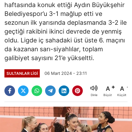
haftasında konuk ettiği Aydın Büyükşehir
Belediyespor’u 3-1 mağlup etti ve
sezonun ilk yarısında deplasmanda 3-2 ile
geçtiği rakibini ikinci devrede de yenmiş
oldu. Ligde iç sahadaki üst üste 6. maçını
da kazanan sarı-siyahlılar, toplam
galibiyet sayısını 21’e yükseltti.
06 Mart 2024 - 23:11
SULTANLAR LIGI
A
A
Büyüt
Küçült
Dinle