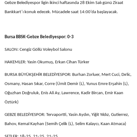
Gebze Belediyespor ligin ikinci haftasında 28 Ekim Salı günü Ziraat
Bankkart’ı konuk edecek. Mücadele saat 14:00’da başlayacak.
Bursa BBSK-Gebze Belediyespor: 0-3
SALON: Cengiz Göllü Voleybol Salonu
HAKEMLER: Yasin Okumuş, Erkan Cihan Türker
BURSA BÜYÜKŞEHİR BELEDİYESPOR: Burhan Zorluer, Mert Cuci, Dırlic,
Osmany, Hasan Sıkar, Corre (Ümit Demir (L), Yunus Emre Erşahin (L),
Oğuzhan Doğruluk, Enis Ali Ay, Lawrence, Kadir Bircan, Emir Kaan
Öztürk)
GEBZE BELEDİYESPOR: Tervaportti, Yasin Aydın, Yiğit Yıldız, Gutierrez,
Bahov, Kemal Kayhan (Semih Çelik (L), Selim Kalaycı, Kaan Atmaca)
SETLER: 18-25, 21-25, 21-25