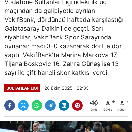
Vodafone Sultanlar Ligi’ndeki ilk üç
maçından da galibiyetle ayrılan
VakıfBank, dördüncü haftada karşılaştığı
Galatasaray Daikin’i de geçti. Sarı
siyahlılar, VakıfBank Spor Sarayı’nda
oynanan maçı 3-0 kazanarak dörtte dört
yaptı. VakıfBank’ta Marina Markova 17,
Tijana Boskovic 16, Zehra Güneş ise 13
sayı ile çift haneli skor katkısı verdi.
26 Ekim 2025 - 22:35
SULTANLAR LIGI
A
A
Büyüt
Küçült
Dinle