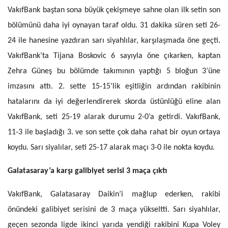
VakıfBank baştan sona büyük çekişmeye sahne olan ilk setin son
bölümünü daha iyi oynayan taraf oldu. 31 dakika süren seti 26-
24 ile hanesine yazdıran sarı siyahlılar, karşılaşmada öne geçti.
VakıfBank’ta Tijana Boskovic 6 sayıyla öne çıkarken, kaptan
Zehra Güneş bu bölümde takımının yaptığı 5 bloğun 3’üne
imzasını attı. 2. sette 15-15’lik eşitliğin ardından rakibinin
hatalarını da iyi değerlendirerek skorda üstünlüğü eline alan
VakıfBank, seti 25-19 alarak durumu 2-0’a getirdi. VakıfBank,
11-3 ile başladığı 3. ve son sette çok daha rahat bir oyun ortaya
koydu. Sarı siyalılar, seti 25-17 alarak maçı 3-0 ile nokta koydu.
Galatasaray’a karşı galibiyet serisi 3 maça çıktı
VakıfBank, Galatasaray Daikin’i mağlup ederken, rakibi
önündeki galibiyet serisini de 3 maça yükseltti. Sarı siyahlılar,
geçen sezonda ligde ikinci yarıda yendiği rakibini Kupa Voley