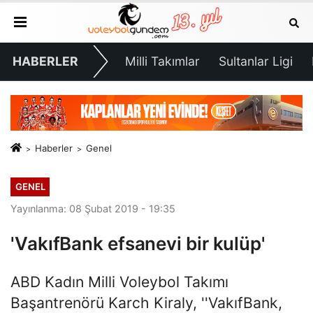
HABERLER
Milli Takımlar
Sultanlar Ligi
Haberler
Genel
GENEL
Yayınlanma: 08 Şubat 2019 - 19:35
'VakıfBank efsanevi bir kulüp'
ABD Kadın Milli Voleybol Takımı
Başantrenörü Karch Kiraly, ''VakıfBank,