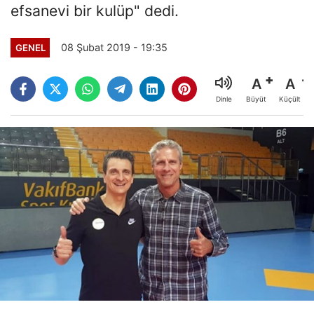
efsanevi bir kulüp" dedi.
08 Şubat 2019 - 19:35
GENEL
A
A
Büyüt
Küçült
Dinle