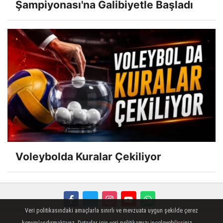
Şampiyonası'na Galibiyetle Başladı
Voleybolda Kuralar Çekiliyor
Veri politikasındaki amaçlarla sınırlı ve mevzuata uygun şekilde çerez
FORUM
Haber Gönder
Künye
İletişim