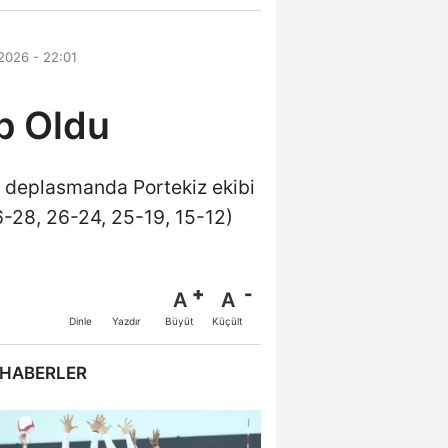
2026 - 22:01
p Oldu
a deplasmanda Portekiz ekibi
-28, 26-24, 25-19, 15-12)
A
A
Büyüt
Küçült
Dinle
Yazdır
 HABERLER