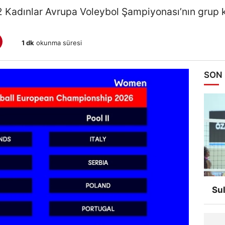
Kadınlar Avrupa Voleybol Şampiyonası’nın grup kur
1 dk
okunma süresi
SON
Su