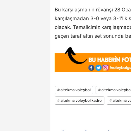
Bu karşılaşmanın rövanşı 28 Ocak
karşılaşmadan 3-0 veya 3-1'lik s
olacak. Temsilcimiz karşılaşmadan
geçen taraf altın set sonunda bel
# altekma voleybol
# altekma voleybo
# altekma voleybol kadro
# altekma v