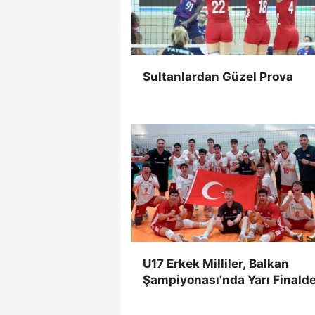
Sultanlardan Güzel Prova
U17 Erkek Milliler, Balkan
Şampiyonası'nda Yarı Finald