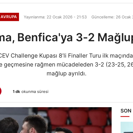
 AVRUPA
Yayınlanma: 22 Ocak 2026 - 21:53
Güncelleme: 26 Ocak 
ma, Benfica'ya 3-2 Mağlu
EV Challenge Kupası 8’li Finaller Turu ilk maçınd
ne geçmesine rağmen mücadeleden 3-2 (23-25, 26
mağlup ayrıldı.
1 dk
okunma süresi
SON