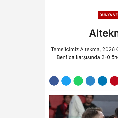
DÜNYA VE
Altek
Temsilcimiz Altekma, 2026 C
Benfica karşısında 2-0 ö