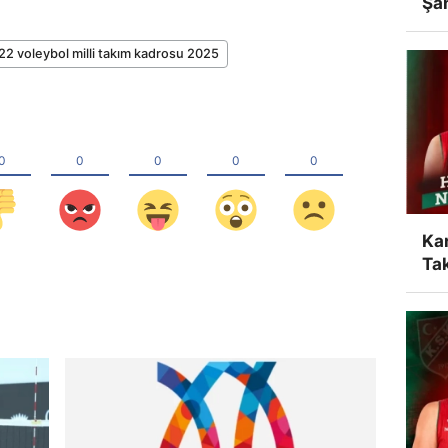
Şa
22 voleybol milli takım kadrosu 2025
Ka
Tak