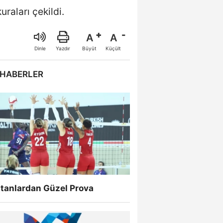
aları çekildi.
A
A
Büyüt
Küçült
Dinle
Yazdır
 HABERLER
ltanlardan Güzel Prova