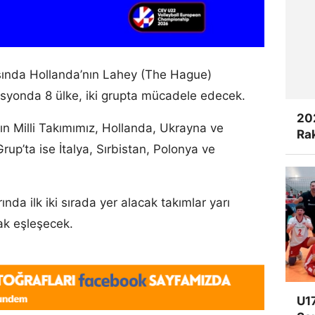
sında Hollanda’nın Lahey (The Hague)
syonda 8 ülke, iki grupta mücadele edecek.
20
 Milli Takımımız, Hollanda, Ukrayna ve
Rak
. Grup’ta ise İtalya, Sırbistan, Polonya ve
nda ilk iki sırada yer alacak takımlar yarı
ak eşleşecek.
U17