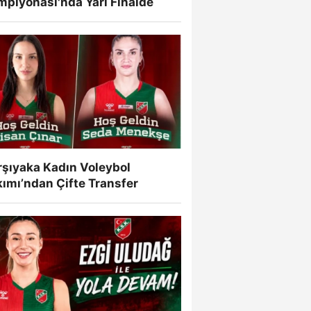
mpiyonası'nda Yarı Finalde
rşıyaka Kadın Voleybol
ımı’ndan Çifte Transfer