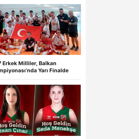
 Erkek Milliler, Balkan
mpiyonası'nda Yarı Finalde