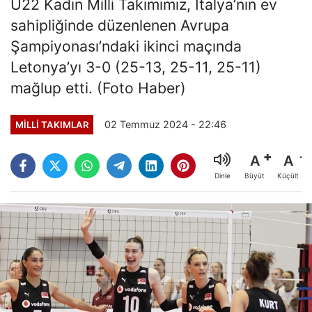
U22 Kadın Milli Takımımız, İtalya’nın ev
sahipliğinde düzenlenen Avrupa
Şampiyonası’ndaki ikinci maçında
Letonya’yı 3-0 (25-13, 25-11, 25-11)
mağlup etti. (Foto Haber)
02 Temmuz 2024 - 22:46
MILLI TAKIMLAR
A
A
Büyüt
Küçült
Dinle