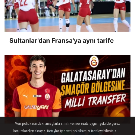
Sultanlar'dan Fransa'ya aynı tarife
Veri politikasındaki amaçlarla sınırlı ve mevzuata uygun şekilde çerez
Efe Mandıracı Galatasaray'da!
konumlandırmaktayız. Detaylar için veri politikamızı inceleyebilirsiniz...