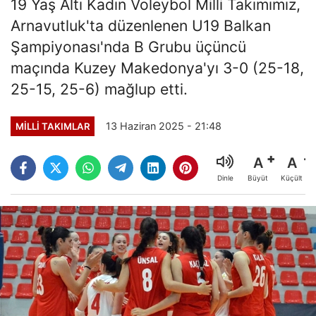
19 Yaş Altı Kadın Voleybol Milli Takımımız,
Arnavutluk'ta düzenlenen U19 Balkan
Şampiyonası'nda B Grubu üçüncü
maçında Kuzey Makedonya'yı 3-0 (25-18,
25-15, 25-6) mağlup etti.
13 Haziran 2025 - 21:48
MILLI TAKIMLAR
A
A
Büyüt
Küçült
Dinle