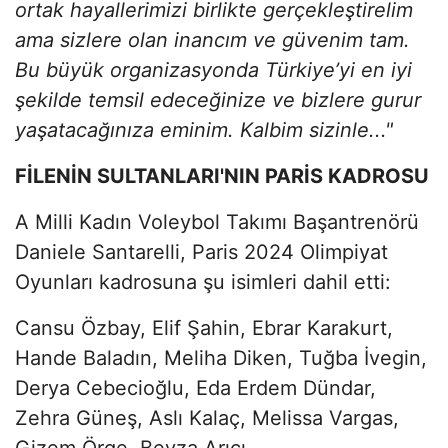
ortak hayallerimizi birlikte gerçekleştirelim
ama sizlere olan inancım ve güvenim tam.
Bu büyük organizasyonda Türkiye’yi en iyi
şekilde temsil edeceğinize ve bizlere gurur
yaşatacağınıza eminim. Kalbim sizinle..."
FİLENİN SULTANLARI'NIN PARİS KADROSU
A Milli Kadın Voleybol Takımı Başantrenörü
Daniele Santarelli, Paris 2024 Olimpiyat
Oyunları kadrosuna şu isimleri dahil etti:
Cansu Özbay, Elif Şahin, Ebrar Karakurt,
Hande Baladın, Meliha Diken, Tuğba İvegin,
Derya Cebecioğlu, Eda Erdem Dündar,
Zehra Güneş, Aslı Kalaç, Melissa Vargas,
Gizem Örge, Beyza Arıcı.