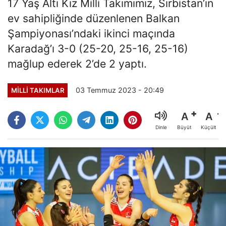
17 Yaş Altı Kız Milli Takımımız, Sırbistan’ın
ev sahipliğinde düzenlenen Balkan
Şampiyonası’ndaki ikinci maçında
Karadağ’ı 3-0 (25-20, 25-16, 25-16)
mağlup ederek 2’de 2 yaptı.
03 Temmuz 2023 - 20:49
MILLI TAKIMLAR
A
A
Büyüt
Küçült
Dinle