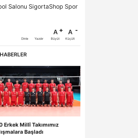
ybol Salonu SigortaShop Spor
A
A
Büyüt
Küçült
Dinle
Yazdır
 HABERLER
 Erkek Millî Takımımız
lışmalara Başladı