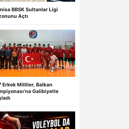
isa BBSK Sultanlar Ligi
zonunu Açtı
 Erkek Milliler, Balkan
mpiyonası'na Galibiyetle
şladı