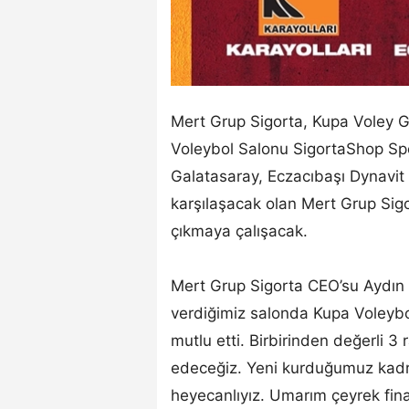
Mert Grup Sigorta, Kupa Voley Gr
Voleybol Salonu SigortaShop Sp
Galatasaray, Eczacıbaşı Dynavit v
karşılaşacak olan Mert Grup Sigor
çıkmaya çalışacak.
Mert Grup Sigorta CEO’su Aydın K
verdiğimiz salonda Kupa Voleybo
mutlu etti. Birbirinden değerli 3
edeceğiz. Yeni kurduğumuz kadro 
heyecanlıyız. Umarım çeyrek final