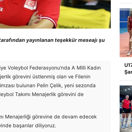
tarafından yayınlanan teşekkür meseajı şu
U17
iye Voleybol Federasyonu’nda A Milli Kadın
Şa
rlik görevini üstlenmiş olan ve Filenin
a imzası bulunan Pelin Çelik, yeni sezonda
ybol Takımı Menajerlik görevini de
ımı Menajerliği görevine de devam edecek
vinde başarılar diliyoruz.