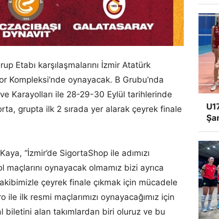
up Etabı karşılaşmalarını İzmir Atatürk
or Kompleksi’nde oynayacak. B Grubu’nda
e Karayolları ile 28-29-30 Eylül tarihlerinde
U17
ta, grupta ilk 2 sırada yer alarak çeyrek finale
Şa
aya, “İzmir’de SigortaShop ile adımızı
l maçlarını oynayacak olmamız bizi ayrıca
 rakibimizle çeyrek finale çıkmak için mücadele
ile ilk resmi maçlarımızı oynayacağımız için
 biletini alan takımlardan biri oluruz ve bu