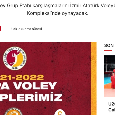
ey Grup Etabı karşılaşmalarını İzmir Atatürk Vole
Kompleksi’nde oynayacak.
1 dk
okunma süresi
SON
U20
Ça