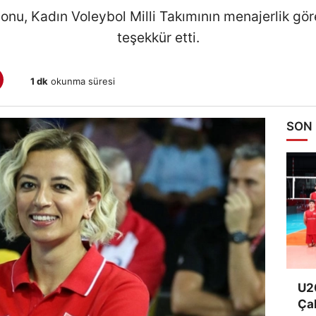
nu, Kadın Voleybol Milli Takımının menajerlik göre
teşekkür etti.
1 dk
okunma süresi
SON
U20
Ça