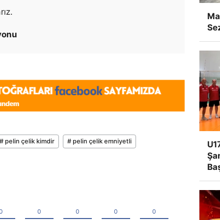
rız.
Man
Se
yonu
# pelin çelik kimdir
# pelin çelik emniyetli
U17
Şa
Ba