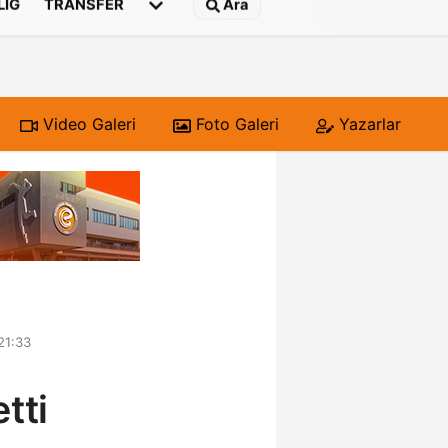
 LIG
TRANSFER
Ara
Video Galeri
Foto Galeri
Yazarlar
21:33
tti