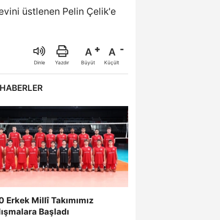
vini üstlenen Pelin Çelik'e
A
A
Büyüt
Küçült
Dinle
Yazdır
 HABERLER
 Erkek Millî Takımımız
lışmalara Başladı